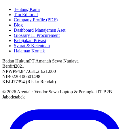
Tentang Kami
Tim Editorial
Company Profile (PDF)
Blog
Dashboard Manajemen Aset
Glossary IT Procurement
Kebijakan Privasi
Syarat & Ketentuan
Halaman Kontak
Badan Hukum
PT Amanah Sewa Nanjaya
Berdiri
2021
NPWP
94.847.631.2-621.000
NIB
0220106601498
KBLI
77394 (Risiko Rendah)
©
2026
Arental ·
Vendor Sewa Laptop & Perangkat IT B2B
Jabodetabek