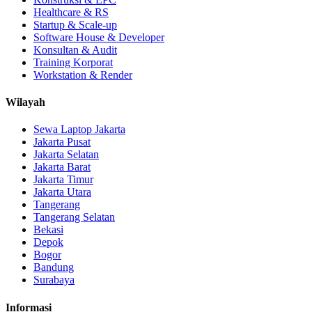
Healthcare & RS
Startup & Scale-up
Software House & Developer
Konsultan & Audit
Training Korporat
Workstation & Render
Wilayah
Sewa Laptop Jakarta
Jakarta Pusat
Jakarta Selatan
Jakarta Barat
Jakarta Timur
Jakarta Utara
Tangerang
Tangerang Selatan
Bekasi
Depok
Bogor
Bandung
Surabaya
Informasi