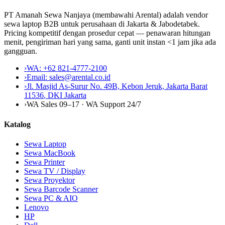
PT Amanah Sewa Nanjaya (membawahi Arental) adalah vendor
sewa laptop B2B untuk perusahaan di Jakarta & Jabodetabek.
Pricing kompetitif dengan prosedur cepat — penawaran hitungan
menit, pengiriman hari yang sama, ganti unit instan <1 jam jika ada
gangguan.
›
WA:
+62 821-4777-2100
›
Email:
sales@arental.co.id
›
Jl. Masjid As-Surur No. 49B, Kebon Jeruk, Jakarta Barat
11536
,
DKI Jakarta
›
WA Sales 09–17 · WA Support 24/7
Katalog
Sewa Laptop
Sewa MacBook
Sewa Printer
Sewa TV / Display
Sewa Proyektor
Sewa Barcode Scanner
Sewa PC & AIO
Lenovo
HP