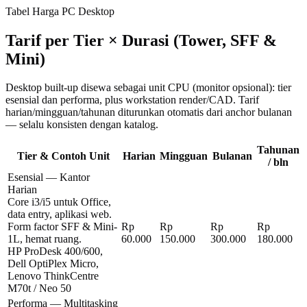
Tabel Harga PC Desktop
Tarif per Tier × Durasi (Tower, SFF &
Mini)
Desktop built-up disewa sebagai unit CPU (monitor opsional): tier
esensial dan performa, plus workstation render/CAD. Tarif
harian/mingguan/tahunan diturunkan otomatis dari anchor bulanan
— selalu konsisten dengan katalog.
Tahunan
Tier & Contoh Unit
Harian
Mingguan
Bulanan
/ bln
Esensial — Kantor
Harian
Core i3/i5 untuk Office,
data entry, aplikasi web.
Form factor SFF & Mini-
Rp
Rp
Rp
Rp
1L, hemat ruang.
60.000
150.000
300.000
180.000
HP ProDesk 400/600,
Dell OptiPlex Micro,
Lenovo ThinkCentre
M70t / Neo 50
Performa — Multitasking