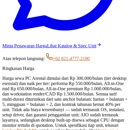
Minta Penawaran Harga
Lihat Katalog & Spec Unit
Atau telepon langsung:
+62 821-4777-2100
Ringkasan Harga
Harga sewa PC Arental dimulai dari
Rp 300.000
/bulan (tier desktop
esensial) dan naik per tier: performa
Rp 550.000
/bulan, All-in-One
mid
Rp 650.000
/bulan, All-in-One premium
Rp 1.000.000
/bulan,
dan workstation render/CAD
Rp 1.500.000
/bulan. Semua tarif
multi-durasi diturunkan dari satu anchor bulanan: harian = bulanan ÷
5
, mingguan = bulanan ÷
2
, dan kontrak tahunan hemat
40
% per
unit. Tidak ada biaya tersembunyi — sudah termasuk OS, instalasi,
setup driver, dan garansi penggantian unit; AIO sudah termasuk
layarnya, sedangkan desktop built-up disewa sebagai CPU dengan
monitor tertulis di quotation. Untuk spesifikasi tiap unit, telusuri