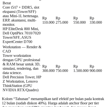
Berat
Core i5/i7 + DDR5, slot
ekspansi (Tower/SFF)
atau Mini-1L bertenaga.
Rp
Rp
Rp
Rp
ERP, akuntansi, multi-
110.000
275.000
550.000
330.000
monitor.
HP EliteDesk 800 Mini,
Dell OptiPlex 7010/7020
Tower/SFF, ASUS
ExpertCenter D700
Workstation — Render &
CAD
Tower workstation
dengan GPU profesional
& RAM besar untuk 3D,
Rp
Rp
Rp
Rp
simulasi, rendering, dan
300.000
750.000
1.500.000
900.000
data science.
Dell Precision Tower, HP
Z Workstation, Lenovo
ThinkStation (GPU
NVIDIA RTX/Quadro)
Kolom “Tahunan” menampilkan tarif efektif per bulan pada kontrak
12 bulan (sudah diskon
40
%). Harga adalah anchor floor per tier