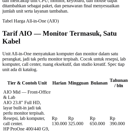
dan mencakup unit CPU; monitor, keyboard, dan mouse dapat
ditambahkan sebagai paket, dan penawaran final menyesuaikan
jumlah unit serta layanan tambahan.
Tabel Harga All-in-One (AIO)
Tarif AIO — Monitor Termasuk, Satu
Kabel
Unit All-in-One menyatukan komputer dan monitor dalam satu
perangkat, jadi tak perlu monitor terpisah. Cocok untuk resepsi, lab
komputer, call center, ruang eksekutif, dan studio kreatif. Spec tiap
unit ada di katalog.
Tahunan
Tier & Contoh Unit
Harian
Mingguan
Bulanan
/ bln
AIO Mid — Front-Office
& Lab
AIO 23.8" Full HD,
layar built-in jadi tak
perlu monitor terpisah.
Resepsi, lab komputer,
Rp
Rp
Rp
Rp
call center.
130.000
325.000
650.000
390.000
HP ProOne 400/440 G9,