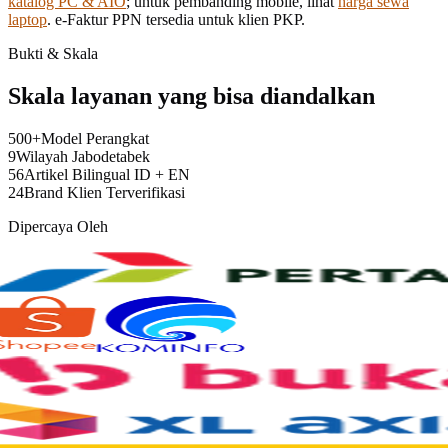
katalog PC & AIO
; untuk pembanding mobile, lihat
harga sewa
laptop
. e-Faktur PPN tersedia untuk klien PKP.
Bukti & Skala
Skala layanan yang bisa diandalkan
500
+
Model Perangkat
9
Wilayah Jabodetabek
56
Artikel Bilingual ID + EN
24
Brand Klien Terverifikasi
Dipercaya Oleh