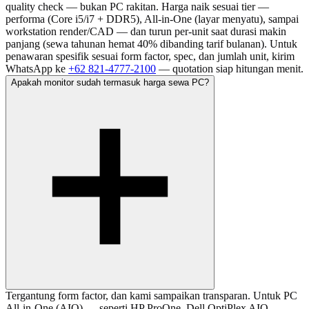
quality check — bukan PC rakitan. Harga naik sesuai tier —
performa (Core i5/i7 + DDR5), All-in-One (layar menyatu), sampai
workstation render/CAD — dan turun per-unit saat durasi makin
panjang (sewa tahunan hemat 40% dibanding tarif bulanan). Untuk
penawaran spesifik sesuai form factor, spec, dan jumlah unit, kirim
WhatsApp ke
+62 821-4777-2100
— quotation siap hitungan menit.
Apakah monitor sudah termasuk harga sewa PC?
Tergantung form factor, dan kami sampaikan transparan. Untuk PC
All-in-One (AIO) — seperti HP ProOne, Dell OptiPlex AIO,