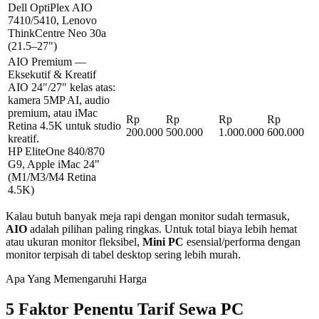
Dell OptiPlex AIO
7410/5410, Lenovo
ThinkCentre Neo 30a
(21.5–27")
AIO Premium —
Eksekutif & Kreatif
AIO 24"/27" kelas atas:
kamera 5MP AI, audio
premium, atau iMac
Rp
Rp
Rp
Rp
Retina 4.5K untuk studio
200.000
500.000
1.000.000
600.000
kreatif.
HP EliteOne 840/870
G9, Apple iMac 24"
(M1/M3/M4 Retina
4.5K)
Kalau butuh banyak meja rapi dengan monitor sudah termasuk,
AIO
adalah pilihan paling ringkas. Untuk total biaya lebih hemat
atau ukuran monitor fleksibel,
Mini PC
esensial/performa dengan
monitor terpisah di tabel desktop sering lebih murah.
Apa Yang Memengaruhi Harga
5 Faktor Penentu Tarif Sewa PC