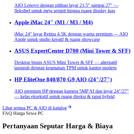
AIO Lenovo dengan pilihan layar 21.5" sampai 27" —
fleksibel untuk meja sempit hingga ruang display luas
Apple iMac 24" (M1 / M3 / M4)
iMac 24" layar Retina 4.5K dengan warna premium — AIO
Apple untuk studio kreatif & ruang showcase
ASUS ExpertCenter D700 (Mini Tower & SFF)
Desktop bisnis ASUS Mini Tower & SFF — alternatif
tangguh dengan keamanan TPM untuk kantor modern
HP EliteOne 840/870 G9 AIO (24"/27")
AIO premium HP dengan kamera 5MP AI dan layar 24"/27"
— kelas eksekutif untuk ruang direksi & rapat hybrid
Lihat semua PC & AIO di katalog
FAQ Harga Sewa PC
Pertanyaan Seputar Harga & Biaya