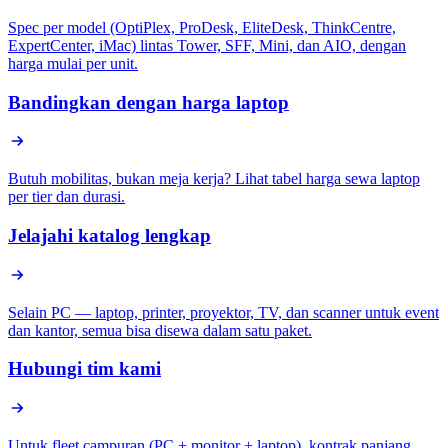
Spec per model (OptiPlex, ProDesk, EliteDesk, ThinkCentre,
ExpertCenter, iMac) lintas Tower, SFF, Mini, dan AIO, dengan
harga mulai per unit.
Bandingkan dengan harga laptop
Butuh mobilitas, bukan meja kerja? Lihat tabel harga sewa laptop
per tier dan durasi.
Jelajahi katalog lengkap
Selain PC — laptop, printer, proyektor, TV, dan scanner untuk event
dan kantor, semua bisa disewa dalam satu paket.
Hubungi tim kami
Untuk fleet campuran (PC + monitor + laptop), kontrak panjang