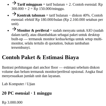
Tarif mingguan
= tarif bulanan ÷
2
. Contoh esensial:
Rp
300.000
÷
2
=
Rp 150.000
/minggu.
Kontrak tahunan
= tarif bulanan − diskon
40
%. Contoh
esensial: efektif
Rp 180.000
/bulan (
Rp 2.160.000
setahun per
unit).
Monitor & periferal
= sudah menyatu untuk AIO (sudah
dalam tarif), atau ditambahkan sebagai paket untuk desktop
built-up — termasuk monitor kedua/ketiga untuk setup multi-
monitor, selalu tertulis di quotation, bukan tambahan
tersembunyi.
Contoh Paket & Estimasi Biaya
Ilustrasi perhitungan dari anchor floor — estimasi sebelum diskon
volume dan belum termasuk monitor/periferal opsional. Angka final
menyesuaikan jumlah unit dan layanan.
Lab Komputer / Ujian
20 PC esensial · 1 minggu
Rp 3.000.000