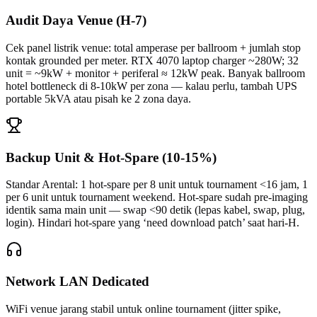
Audit Daya Venue (H-7)
Cek panel listrik venue: total amperase per ballroom + jumlah stop
kontak grounded per meter. RTX 4070 laptop charger ~280W; 32
unit = ~9kW + monitor + periferal ≈ 12kW peak. Banyak ballroom
hotel bottleneck di 8-10kW per zona — kalau perlu, tambah UPS
portable 5kVA atau pisah ke 2 zona daya.
Backup Unit & Hot-Spare (10-15%)
Standar Arental: 1 hot-spare per 8 unit untuk tournament <16 jam, 1
per 6 unit untuk tournament weekend. Hot-spare sudah pre-imaging
identik sama main unit — swap <90 detik (lepas kabel, swap, plug,
login). Hindari hot-spare yang ‘need download patch’ saat hari-H.
Network LAN Dedicated
WiFi venue jarang stabil untuk online tournament (jitter spike,