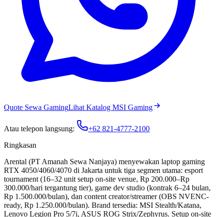
Quote Sewa Gaming
Lihat Katalog MSI Gaming
Atau telepon langsung:
+62 821-4777-2100
Ringkasan
Arental (PT Amanah Sewa Nanjaya) menyewakan laptop gaming
RTX 4050/4060/4070 di Jakarta untuk tiga segmen utama: esport
tournament (16–32 unit setup on-site venue,
Rp 200.000
–
Rp
300.000
/hari tergantung tier), game dev studio (kontrak 6–24 bulan,
Rp 1.500.000
/bulan), dan content creator/streamer (OBS NVENC-
ready,
Rp 1.250.000
/bulan). Brand tersedia: MSI Stealth/Katana,
Lenovo Legion Pro 5/7i, ASUS ROG Strix/Zephyrus. Setup on-site