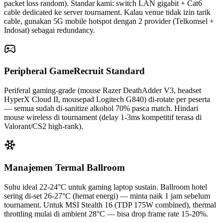
packet loss random). Standar kami: switch LAN gigabit + Cat6
cable dedicated ke server tournament. Kalau venue tidak izin tarik
cable, gunakan 5G mobile hotspot dengan 2 provider (Telkomsel +
Indosat) sebagai redundancy.
Peripheral GameRecruit Standard
Periferal gaming-grade (mouse Razer DeathAdder V3, headset
HyperX Cloud II, mousepad Logitech G840) di-rotate per peserta
— semua sudah di-sanitize alkohol 70% pasca match. Hindari
mouse wireless di tournament (delay 1-3ms kompetitif terasa di
Valorant/CS2 high-rank).
Manajemen Termal Ballroom
Suhu ideal 22-24°C untuk gaming laptop sustain. Ballroom hotel
sering di-set 26-27°C (hemat energi) — minta naik 1 jam sebelum
tournament. Untuk MSI Stealth 16 (TDP 175W combined), thermal
throttling mulai di ambient 28°C — bisa drop frame rate 15-20%.