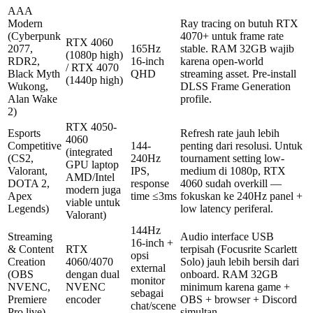
AAA
Modern
Ray tracing on butuh RTX
(Cyberpunk
4070+ untuk frame rate
RTX 4060
2077,
165Hz
stable. RAM 32GB wajib
(1080p high)
RDR2,
16-inch
karena open-world
/ RTX 4070
Black Myth
QHD
streaming asset. Pre-install
(1440p high)
Wukong,
DLSS Frame Generation
Alan Wake
profile.
2)
RTX 4050-
Esports
Refresh rate jauh lebih
4060
Competitive
144-
penting dari resolusi. Untuk
(integrated
(CS2,
240Hz
tournament setting low-
GPU laptop
Valorant,
IPS,
medium di 1080p, RTX
AMD/Intel
DOTA 2,
response
4060 sudah overkill —
modern juga
Apex
time ≤3ms
fokuskan ke 240Hz panel +
viable untuk
Legends)
low latency periferal.
Valorant)
144Hz
Streaming
Audio interface USB
16-inch +
& Content
RTX
terpisah (Focusrite Scarlett
opsi
Creation
4060/4070
Solo) jauh lebih bersih dari
external
(OBS
dengan dual
onboard. RAM 32GB
monitor
NVENC,
NVENC
minimum karena game +
sebagai
Premiere
encoder
OBS + browser + Discord
chat/scene
Pro live)
simultan.