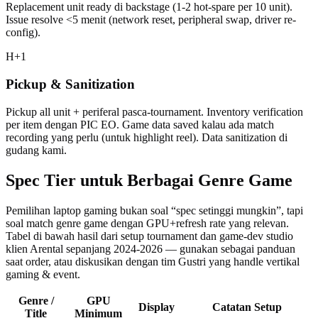
Replacement unit ready di backstage (1-2 hot-spare per 10 unit).
Issue resolve <5 menit (network reset, peripheral swap, driver re-
config).
H+1
Pickup & Sanitization
Pickup all unit + periferal pasca-tournament. Inventory verification
per item dengan PIC EO. Game data saved kalau ada match
recording yang perlu (untuk highlight reel). Data sanitization di
gudang kami.
Spec Tier untuk Berbagai Genre Game
Pemilihan laptop gaming bukan soal “spec setinggi mungkin”, tapi
soal match genre game dengan GPU+refresh rate yang relevan.
Tabel di bawah hasil dari setup tournament dan game-dev studio
klien Arental sepanjang 2024-2026 — gunakan sebagai panduan
saat order, atau diskusikan dengan tim Gustri yang handle vertikal
gaming & event.
Genre /
GPU
Display
Catatan Setup
Title
Minimum