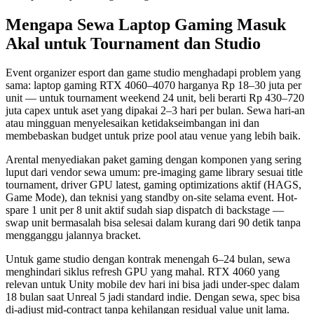
Mengapa Sewa Laptop Gaming Masuk
Akal untuk Tournament dan Studio
Event organizer esport dan game studio menghadapi problem yang
sama: laptop gaming RTX 4060–4070 harganya Rp 18–30 juta per
unit — untuk tournament weekend 24 unit, beli berarti Rp 430–720
juta capex untuk aset yang dipakai 2–3 hari per bulan. Sewa hari-an
atau mingguan menyelesaikan ketidakseimbangan ini dan
membebaskan budget untuk prize pool atau venue yang lebih baik.
Arental menyediakan paket gaming dengan komponen yang sering
luput dari vendor sewa umum: pre-imaging game library sesuai title
tournament, driver GPU latest, gaming optimizations aktif (HAGS,
Game Mode), dan teknisi yang standby on-site selama event. Hot-
spare 1 unit per 8 unit aktif sudah siap dispatch di backstage —
swap unit bermasalah bisa selesai dalam kurang dari 90 detik tanpa
mengganggu jalannya bracket.
Untuk game studio dengan kontrak menengah 6–24 bulan, sewa
menghindari siklus refresh GPU yang mahal. RTX 4060 yang
relevan untuk Unity mobile dev hari ini bisa jadi under-spec dalam
18 bulan saat Unreal 5 jadi standard indie. Dengan sewa, spec bisa
di-adjust mid-contract tanpa kehilangan residual value unit lama.