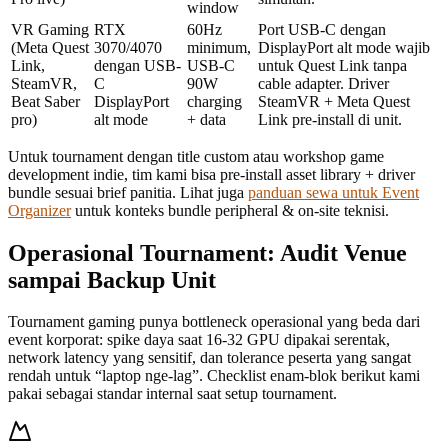
window
VR Gaming
RTX
60Hz
Port USB-C dengan
(Meta Quest
3070/4070
minimum,
DisplayPort alt mode wajib
Link,
dengan USB-
USB-C
untuk Quest Link tanpa
SteamVR,
C
90W
cable adapter. Driver
Beat Saber
DisplayPort
charging
SteamVR + Meta Quest
pro)
alt mode
+ data
Link pre-install di unit.
Untuk tournament dengan title custom atau workshop game
development indie, tim kami bisa pre-install asset library + driver
bundle sesuai brief panitia. Lihat juga
panduan sewa untuk Event
Organizer
untuk konteks bundle peripheral & on-site teknisi.
Operasional Tournament: Audit Venue
sampai Backup Unit
Tournament gaming punya bottleneck operasional yang beda dari
event korporat: spike daya saat 16-32 GPU dipakai serentak,
network latency yang sensitif, dan tolerance peserta yang sangat
rendah untuk “laptop nge-lag”. Checklist enam-blok berikut kami
pakai sebagai standar internal saat setup tournament.