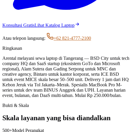
Konsultasi Gratis
Lihat Katalog Laptop
Atau telepon langsung:
+62 821-4777-2100
Ringkasan
Arental melayani sewa laptop di Tangerang — BSD City untuk tech
company HQ dan SaaS startup (ekosistem GoTo dan Microsoft
regional), Alam Sutera dan Gading Serpong untuk MNC dan
creative agency, Bintaro untuk kantor korporat, serta ICE BSD
untuk event MICE skala besar 50–500 unit. Delivery 1 jam dari HQ
Kebon Jeruk via Tol Jakarta–Merak. Spesialis MacBook Pro M-
series untuk dev team BINUS Anggrek dan UPH. Layanan harian
event, bulanan, dan DaaS multi-tahun. Mulai Rp 250.000/bulan.
Bukti & Skala
Skala layanan yang bisa diandalkan
500
+
Model Perangkat