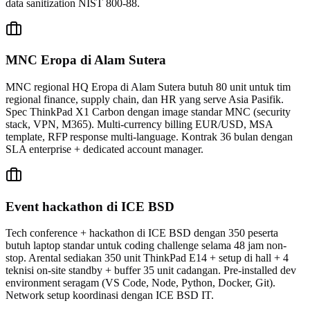
data sanitization NIST 800-88.
MNC Eropa di Alam Sutera
MNC regional HQ Eropa di Alam Sutera butuh 80 unit untuk tim
regional finance, supply chain, dan HR yang serve Asia Pasifik.
Spec ThinkPad X1 Carbon dengan image standar MNC (security
stack, VPN, M365). Multi-currency billing EUR/USD, MSA
template, RFP response multi-language. Kontrak 36 bulan dengan
SLA enterprise + dedicated account manager.
Event hackathon di ICE BSD
Tech conference + hackathon di ICE BSD dengan 350 peserta
butuh laptop standar untuk coding challenge selama 48 jam non-
stop. Arental sediakan 350 unit ThinkPad E14 + setup di hall + 4
teknisi on-site standby + buffer 35 unit cadangan. Pre-installed dev
environment seragam (VS Code, Node, Python, Docker, Git).
Network setup koordinasi dengan ICE BSD IT.