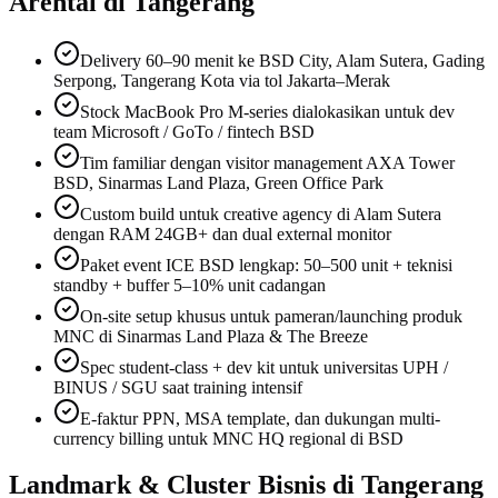
Arental di Tangerang
Delivery 60–90 menit ke BSD City, Alam Sutera, Gading
Serpong, Tangerang Kota via tol Jakarta–Merak
Stock MacBook Pro M-series dialokasikan untuk dev
team Microsoft / GoTo / fintech BSD
Tim familiar dengan visitor management AXA Tower
BSD, Sinarmas Land Plaza, Green Office Park
Custom build untuk creative agency di Alam Sutera
dengan RAM 24GB+ dan dual external monitor
Paket event ICE BSD lengkap: 50–500 unit + teknisi
standby + buffer 5–10% unit cadangan
On-site setup khusus untuk pameran/launching produk
MNC di Sinarmas Land Plaza & The Breeze
Spec student-class + dev kit untuk universitas UPH /
BINUS / SGU saat training intensif
E-faktur PPN, MSA template, dan dukungan multi-
currency billing untuk MNC HQ regional di BSD
Landmark & Cluster Bisnis di Tangerang