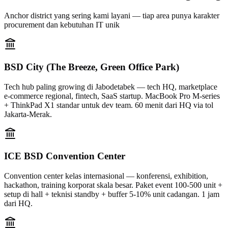
Anchor district yang sering kami layani — tiap area punya karakter
procurement dan kebutuhan IT unik
BSD City (The Breeze, Green Office Park)
Tech hub paling growing di Jabodetabek — tech HQ, marketplace
e-commerce regional, fintech, SaaS startup. MacBook Pro M-series
+ ThinkPad X1 standar untuk dev team. 60 menit dari HQ via tol
Jakarta-Merak.
ICE BSD Convention Center
Convention center kelas internasional — konferensi, exhibition,
hackathon, training korporat skala besar. Paket event 100-500 unit +
setup di hall + teknisi standby + buffer 5-10% unit cadangan. 1 jam
dari HQ.