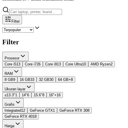
Filter
Filter
Prosesor
Core i5
13
Core i7
26
Core i9
13
Core Ultra
10
AMD Ryzen
2
RAM
8 GB
9
16 GB
33
32 GB
30
64 GB+
8
Ukuran layar
≤13.3"
1
14"
6
15.6"
8
16"+
16
Grafis
Integrated
12
GeForce GTX
1
GeForce RTX 30
8
GeForce RTX 40
18
Harga