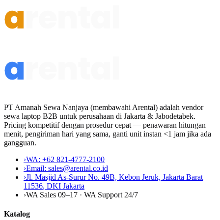
PT Amanah Sewa Nanjaya (membawahi Arental) adalah vendor
sewa laptop B2B untuk perusahaan di Jakarta & Jabodetabek.
Pricing kompetitif dengan prosedur cepat — penawaran hitungan
menit, pengiriman hari yang sama, ganti unit instan <1 jam jika ada
gangguan.
›
WA:
+62 821-4777-2100
›
Email:
sales@arental.co.id
›
Jl. Masjid As-Surur No. 49B, Kebon Jeruk, Jakarta Barat
11536
,
DKI Jakarta
›
WA Sales 09–17 · WA Support 24/7
Katalog