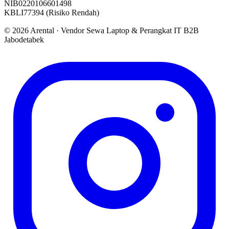
NIB
0220106601498
KBLI
77394 (Risiko Rendah)
©
2026
Arental ·
Vendor Sewa Laptop & Perangkat IT B2B
Jabodetabek