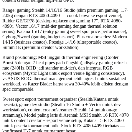
content creator dengan high-end GPU.
Range: gaming Stealth 14/16/16 Studio (slim premium gaming, 1.7-
2.0kg dengan RTX 4060-4090 — cocok bawa ke esport venue),
Raider GE/GP78 (desktop replacement gaming 17", RTX 4080-
4090), Vector 16/17 (mid-tier gaming dengan thermal solution
serius), Katana 15/17 (entry gaming sweet spot price-performance),
Cyborg/Sword (gaming budget esport). Plus creator series: Modern
14/15 (business creator), Prestige 14/16 (ultraportable creator),
Summit E (premium creator workstation).
Brand positioning: MSI unggul di thermal engineering (Cooler
Boost 5 dengan 7 heat pipes pada flagship), display gaming refresh
rate (240Hz QHD jadi standar mid-tier), dan integrasi RGB
ecosystem (Mystic Light untuk esport venue lighting consistency).
vs ASUS ROG: thermal management lebih agresif untuk sustained
workload. vs Razer Blade: harga sewa 30-40% lebih efisien dengan
spec comparable.
Sweet spot: esport tournament organizer (Stealth/Katana untuk
peserta), game dev studio (Stealth 16 Studio + Vector untuk dev
workstation), content creator/streamer (Stealth 14 untuk on-go
streaming). Model paling laris di Arental: MSI Stealth 16 RTX 4070
untuk content creator + esport venue setup, Katana 15 RTX 4060
untuk peserta tournament bulk. Stock RTX 4080-4090 terbatas —
konfirmasi H-7 untuk tournament besar.