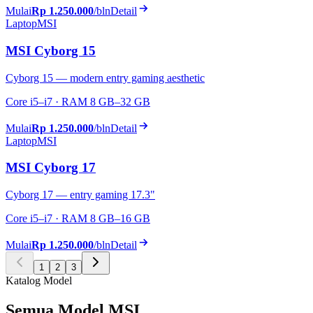
Mulai
Rp 1.250.000
/bln
Detail
Laptop
MSI
MSI Cyborg 15
Cyborg 15 — modern entry gaming aesthetic
Core i5–i7 · RAM 8 GB–32 GB
Mulai
Rp 1.250.000
/bln
Detail
Laptop
MSI
MSI Cyborg 17
Cyborg 17 — entry gaming 17.3"
Core i5–i7 · RAM 8 GB–16 GB
Mulai
Rp 1.250.000
/bln
Detail
1
2
3
Katalog Model
Semua Model MSI