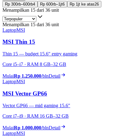
Rp 300rb–600rb
4
Rp 600rb–1jt
6
Rp 1jt ke atas
26
Menampilkan 15 dari 36 unit
Menampilkan 15 dari 36 unit
Laptop
MSI
MSI Thin 15
Thin 15 — budget 15.6" entry gaming
Core i5–i7 · RAM 8 GB–32 GB
Mulai
Rp 1.250.000
/bln
Detail
Laptop
MSI
MSI Vector GP66
Vector GP66 — mid gaming 15.6"
Core i7–i9 · RAM 16 GB–32 GB
Mulai
Rp 1.000.000
/bln
Detail
Laptop
MSI