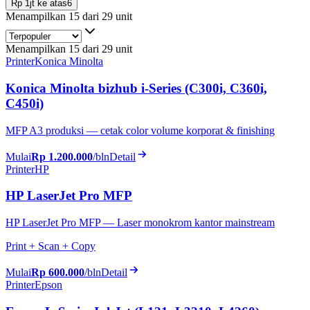
Rp 1jt ke atas
6
Menampilkan 15 dari 29 unit
Menampilkan 15 dari 29 unit
Printer
Konica Minolta
Konica Minolta bizhub i-Series (C300i, C360i,
C450i)
MFP A3 produksi — cetak color volume korporat & finishing
Mulai
Rp 1.200.000
/bln
Detail
Printer
HP
HP LaserJet Pro MFP
HP LaserJet Pro MFP — Laser monokrom kantor mainstream
Print + Scan + Copy
Mulai
Rp 600.000
/bln
Detail
Printer
Epson