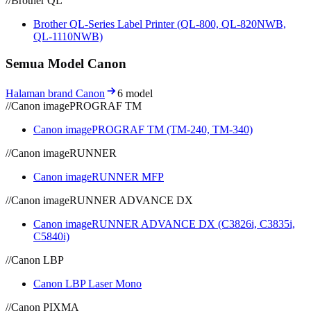
//
Brother QL
Brother QL-Series Label Printer (QL-800, QL-820NWB,
QL-1110NWB)
Semua Model Canon
Halaman brand Canon
6 model
//
Canon imagePROGRAF TM
Canon imagePROGRAF TM (TM-240, TM-340)
//
Canon imageRUNNER
Canon imageRUNNER MFP
//
Canon imageRUNNER ADVANCE DX
Canon imageRUNNER ADVANCE DX (C3826i, C3835i,
C5840i)
//
Canon LBP
Canon LBP Laser Mono
//
Canon PIXMA