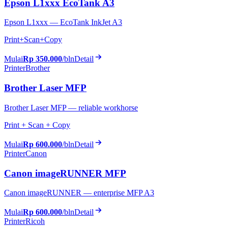
Epson L1xxx EcoTank A3
Epson L1xxx — EcoTank InkJet A3
Print+Scan+Copy
Mulai
Rp 350.000
/bln
Detail
Printer
Brother
Brother Laser MFP
Brother Laser MFP — reliable workhorse
Print + Scan + Copy
Mulai
Rp 600.000
/bln
Detail
Printer
Canon
Canon imageRUNNER MFP
Canon imageRUNNER — enterprise MFP A3
Mulai
Rp 600.000
/bln
Detail
Printer
Ricoh