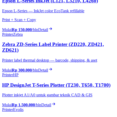
Epson L-Series InkJet (L121, L3210, L4260)
Epson L-Series — InkJet color EcoTank refillable
Print + Scan + Copy
Mulai
Rp 150.000
/bln
Detail
Printer
Zebra
Zebra ZD-Series Label Printer (ZD220, ZD421,
ZD621)
Printer label thermal desktop — barcode, shipping, & aset
Mulai
Rp 300.000
/bln
Detail
Printer
HP
HP DesignJet T-Series Plotter (T230, T650, T1700)
Plotter inkjet A1/A0 untuk gambar teknik CAD & GIS
Mulai
Rp 1.500.000
/bln
Detail
Printer
Evolis