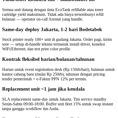
Semua unit datang dengan tinta EcoTank refillable atau toner
cartridge yield maksimum. Tidak ada biaya tersembunyi refill
bulanan — operator on-call Arental yang handle.
Same-day deploy Jakarta, 1-2 hari Bodetabek
Stock printer ready 100+ unit di gudang Jakarta. Order pagi, kirim
sore — setup di-handle teknisi termasuk install driver, koneksi
WiFi/Ethernet, dan test print color profile.
Kontrak fleksibel harian/bulanan/tahunan
Harian untuk event registration desk (Rp 150rb/hari), bulanan untuk
kantor cabang baru (mulai Rp 250rb), tahunan dengan pricing
tender pemerintah + e-Faktur PPN 12% per termin.
Replacement unit <1 jam jika kendala
SLA replacement same-day untuk Jakarta. Tim service standby
Senin-Sabtu 09:00-18:00. Buffer unit fleet 15% untuk swap instant
tanpa ganggu workflow tim Anda.