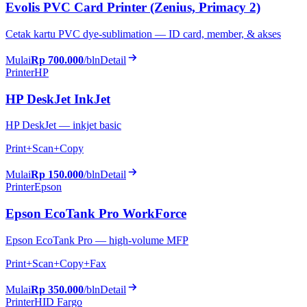
Evolis PVC Card Printer (Zenius, Primacy 2)
Cetak kartu PVC dye-sublimation — ID card, member, & akses
Mulai
Rp 700.000
/bln
Detail
Printer
HP
HP DeskJet InkJet
HP DeskJet — inkjet basic
Print+Scan+Copy
Mulai
Rp 150.000
/bln
Detail
Printer
Epson
Epson EcoTank Pro WorkForce
Epson EcoTank Pro — high-volume MFP
Print+Scan+Copy+Fax
Mulai
Rp 350.000
/bln
Detail
Printer
HID Fargo