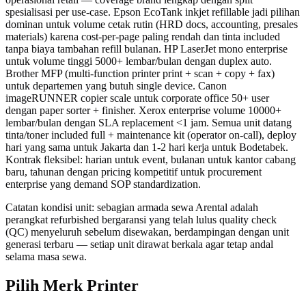
spesialisasi per use-case. Epson EcoTank inkjet refillable jadi pilihan
dominan untuk volume cetak rutin (HRD docs, accounting, presales
materials) karena cost-per-page paling rendah dan tinta included
tanpa biaya tambahan refill bulanan. HP LaserJet mono enterprise
untuk volume tinggi 5000+ lembar/bulan dengan duplex auto.
Brother MFP (multi-function printer print + scan + copy + fax)
untuk departemen yang butuh single device. Canon
imageRUNNER copier scale untuk corporate office 50+ user
dengan paper sorter + finisher. Xerox enterprise volume 10000+
lembar/bulan dengan SLA replacement <1 jam. Semua unit datang
tinta/toner included full + maintenance kit (operator on-call), deploy
hari yang sama untuk Jakarta dan 1-2 hari kerja untuk Bodetabek.
Kontrak fleksibel: harian untuk event, bulanan untuk kantor cabang
baru, tahunan dengan pricing kompetitif untuk procurement
enterprise yang demand SOP standardization.
Catatan kondisi unit: sebagian armada sewa Arental adalah
perangkat refurbished bergaransi yang telah lulus quality check
(QC) menyeluruh sebelum disewakan, berdampingan dengan unit
generasi terbaru — setiap unit dirawat berkala agar tetap andal
selama masa sewa.
Pilih Merk Printer