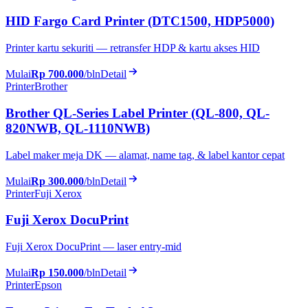
HID Fargo Card Printer (DTC1500, HDP5000)
Printer kartu sekuriti — retransfer HDP & kartu akses HID
Mulai
Rp 700.000
/bln
Detail
Printer
Brother
Brother QL-Series Label Printer (QL-800, QL-
820NWB, QL-1110NWB)
Label maker meja DK — alamat, name tag, & label kantor cepat
Mulai
Rp 300.000
/bln
Detail
Printer
Fuji Xerox
Fuji Xerox DocuPrint
Fuji Xerox DocuPrint — laser entry-mid
Mulai
Rp 150.000
/bln
Detail
Printer
Epson