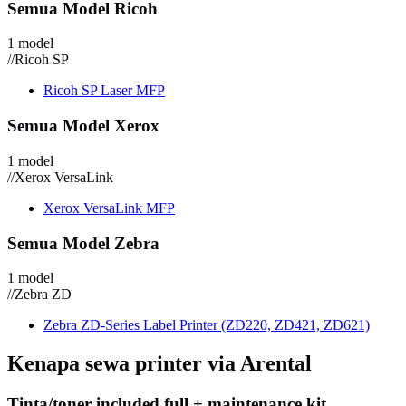
Semua Model Ricoh
1 model
//
Ricoh SP
Ricoh SP Laser MFP
Semua Model Xerox
1 model
//
Xerox VersaLink
Xerox VersaLink MFP
Semua Model Zebra
1 model
//
Zebra ZD
Zebra ZD-Series Label Printer (ZD220, ZD421, ZD621)
Kenapa sewa printer via Arental
Tinta/toner included full + maintenance kit