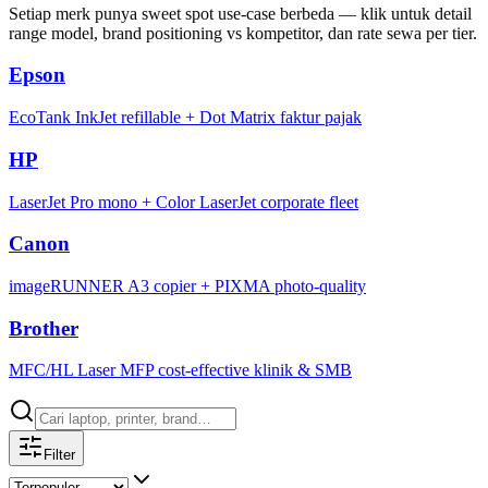
Setiap merk punya sweet spot use-case berbeda — klik untuk detail
range model, brand positioning vs kompetitor, dan rate sewa per tier.
Epson
EcoTank InkJet refillable + Dot Matrix faktur pajak
HP
LaserJet Pro mono + Color LaserJet corporate fleet
Canon
imageRUNNER A3 copier + PIXMA photo-quality
Brother
MFC/HL Laser MFP cost-effective klinik & SMB
Filter