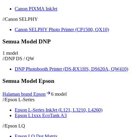
Canon PIXMA InkJet
//
Canon SELPHY
Canon SELPHY Photo Printer (CP1500, QX10)
Semua Model DNP
1 model
//
DNP DS / QW
DNP Photobooth Printer (DS-RX1HS, DS620A, QW410)
Semua Model Epson
Halaman brand Epson
6 model
//
Epson L-Series
Epson L-Series InkJet (L121, L3210, L4260)
Epson L1xxx EcoTank A3
//
Epson LQ
Epson LQ Dot Matrix