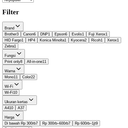
Filter
Brand
Brother
3
Canon
6
DNP
1
Epson
6
Evolis
1
Fuji Xerox
1
HID Fargo
1
HP
4
Konica Minolta
1
Kyocera
2
Ricoh
1
Xerox
1
Zebra
1
Fungsi
Print only
8
All-in-one
11
Warna
Mono
11
Color
22
Wi-Fi
Wi-Fi
10
Ukuran kertas
A4
10
A3
7
Harga
Di bawah Rp 300rb
7
Rp 300rb–600rb
7
Rp 600rb–1jt
9