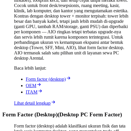
nirkabel), footprint kecil, dan setup cepat tanpa merakit tower.
Cocok untuk front desk/resepsionis, ruang meeting, kasir,
klinik, lab komputer, dan kantor yang mengutamakan estetika.
Kontras dengan desktop tower + monitor terpisah: tower lebih
besar dan banyak kabel, tetapi jauh lebih mudah di-upgrade
(ganti GPU, tambah RAM/storage, ganti PSU) dan diperbaiki
per komponen — AIO ringkas tetapi terbatas upgrade-nya
dan servis lebih rumit karena komponen terintegrasi. Untuk
perbandingan ukuran vs kemampuan ekspansi antar bentuk
desktop (Tower, SFF, Mini, AIO), lihat form factor desktop.
AIO termasuk salah satu pilihan unit di layanan sewa PC
desktop Arental.
Baca lebih lanjut:
Form factor (desktop)
OEM
ITAM
Lihat detail lengkap
Form Factor (Desktop)
(
Desktop PC Form Factor
)
Form factor (desktop) adalah klasifikasi ukuran fisik dan tata