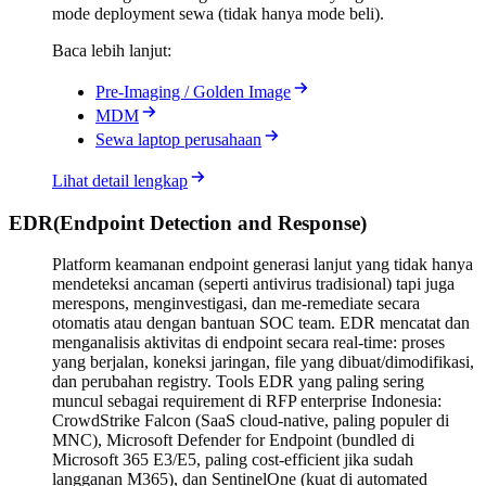
mode deployment sewa (tidak hanya mode beli).
Baca lebih lanjut:
Pre-Imaging / Golden Image
MDM
Sewa laptop perusahaan
Lihat detail lengkap
EDR
(
Endpoint Detection and Response
)
Platform keamanan endpoint generasi lanjut yang tidak hanya
mendeteksi ancaman (seperti antivirus tradisional) tapi juga
merespons, menginvestigasi, dan me-remediate secara
otomatis atau dengan bantuan SOC team. EDR mencatat dan
menganalisis aktivitas di endpoint secara real-time: proses
yang berjalan, koneksi jaringan, file yang dibuat/dimodifikasi,
dan perubahan registry. Tools EDR yang paling sering
muncul sebagai requirement di RFP enterprise Indonesia:
CrowdStrike Falcon (SaaS cloud-native, paling populer di
MNC), Microsoft Defender for Endpoint (bundled di
Microsoft 365 E3/E5, paling cost-efficient jika sudah
langganan M365), dan SentinelOne (kuat di automated