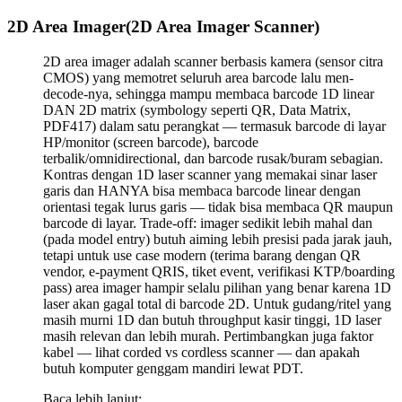
2D Area Imager
(
2D Area Imager Scanner
)
2D area imager adalah scanner berbasis kamera (sensor citra
CMOS) yang memotret seluruh area barcode lalu men-
decode-nya, sehingga mampu membaca barcode 1D linear
DAN 2D matrix (symbology seperti QR, Data Matrix,
PDF417) dalam satu perangkat — termasuk barcode di layar
HP/monitor (screen barcode), barcode
terbalik/omnidirectional, dan barcode rusak/buram sebagian.
Kontras dengan 1D laser scanner yang memakai sinar laser
garis dan HANYA bisa membaca barcode linear dengan
orientasi tegak lurus garis — tidak bisa membaca QR maupun
barcode di layar. Trade-off: imager sedikit lebih mahal dan
(pada model entry) butuh aiming lebih presisi pada jarak jauh,
tetapi untuk use case modern (terima barang dengan QR
vendor, e-payment QRIS, tiket event, verifikasi KTP/boarding
pass) area imager hampir selalu pilihan yang benar karena 1D
laser akan gagal total di barcode 2D. Untuk gudang/ritel yang
masih murni 1D dan butuh throughput kasir tinggi, 1D laser
masih relevan dan lebih murah. Pertimbangkan juga faktor
kabel — lihat corded vs cordless scanner — dan apakah
butuh komputer genggam mandiri lewat PDT.
Baca lebih lanjut: