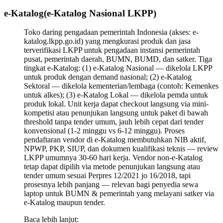
e-Katalog
(
e-Katalog Nasional LKPP
)
Toko daring pengadaan pemerintah Indonesia (akses: e-
katalog.lkpp.go.id) yang mengkurasi produk dan jasa
terverifikasi LKPP untuk pengadaan instansi pemerintah
pusat, pemerintah daerah, BUMN, BUMD, dan satker. Tiga
tingkat e-Katalog: (1) e-Katalog Nasional — dikelola LKPP
untuk produk dengan demand nasional; (2) e-Katalog
Sektoral — dikelola kementerian/lembaga (contoh: Kemenkes
untuk alkes); (3) e-Katalog Lokal — dikelola pemda untuk
produk lokal. Unit kerja dapat checkout langsung via mini-
kompetisi atau penunjukan langsung untuk paket di bawah
threshold tanpa tender umum, jauh lebih cepat dari tender
konvensional (1-2 minggu vs 6-12 minggu). Proses
pendaftaran vendor di e-Katalog membutuhkan NIB aktif,
NPWP, PKP, SIUP, dan dokumen kualifikasi teknis — review
LKPP umumnya 30-60 hari kerja. Vendor non-e-Katalog
tetap dapat dipilih via metode penunjukan langsung atau
tender umum sesuai Perpres 12/2021 jo 16/2018, tapi
prosesnya lebih panjang — relevan bagi penyedia sewa
laptop untuk BUMN & pemerintah yang melayani satker via
e-Katalog maupun tender.
Baca lebih lanjut: