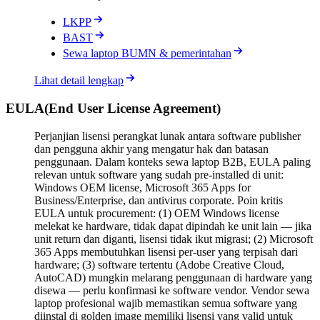
LKPP
BAST
Sewa laptop BUMN & pemerintahan
Lihat detail lengkap
EULA
(
End User License Agreement
)
Perjanjian lisensi perangkat lunak antara software publisher
dan pengguna akhir yang mengatur hak dan batasan
penggunaan. Dalam konteks sewa laptop B2B, EULA paling
relevan untuk software yang sudah pre-installed di unit:
Windows OEM license, Microsoft 365 Apps for
Business/Enterprise, dan antivirus corporate. Poin kritis
EULA untuk procurement: (1) OEM Windows license
melekat ke hardware, tidak dapat dipindah ke unit lain — jika
unit return dan diganti, lisensi tidak ikut migrasi; (2) Microsoft
365 Apps membutuhkan lisensi per-user yang terpisah dari
hardware; (3) software tertentu (Adobe Creative Cloud,
AutoCAD) mungkin melarang penggunaan di hardware yang
disewa — perlu konfirmasi ke software vendor. Vendor sewa
laptop profesional wajib memastikan semua software yang
diinstal di golden image memiliki lisensi yang valid untuk