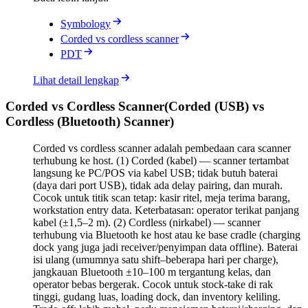
Symbology
Corded vs cordless scanner
PDT
Lihat detail lengkap
Corded vs Cordless Scanner
(
Corded (USB) vs
Cordless (Bluetooth) Scanner
)
Corded vs cordless scanner adalah pembedaan cara scanner
terhubung ke host. (1) Corded (kabel) — scanner tertambat
langsung ke PC/POS via kabel USB; tidak butuh baterai
(daya dari port USB), tidak ada delay pairing, dan murah.
Cocok untuk titik scan tetap: kasir ritel, meja terima barang,
workstation entry data. Keterbatasan: operator terikat panjang
kabel (±1,5–2 m). (2) Cordless (nirkabel) — scanner
terhubung via Bluetooth ke host atau ke base cradle (charging
dock yang juga jadi receiver/penyimpan data offline). Baterai
isi ulang (umumnya satu shift–beberapa hari per charge),
jangkauan Bluetooth ±10–100 m tergantung kelas, dan
operator bebas bergerak. Cocok untuk stock-take di rak
tinggi, gudang luas, loading dock, dan inventory keliling.