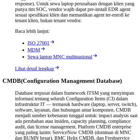
response). Untuk sewa laptop perusahaan dengan klien yang
punya tim SOC, vendor wajib dapat pre-install EDR agent
sesuai spesifikasi klien dan memastikan agent ter-enroll ke
tenant klien, bukan tenant vendor.
Baca lebih lanjut:
ISO 27001
MDM
Sewa laptop MNC multinasional
Lihat detail lengkap
CMDB
(
Configuration Management Database
)
Database terpusat dalam framework ITSM yang menyimpan
informasi tentang seluruh Configuration Items (CI) dalam
infrastruktur IT — termasuk hardware (laptop, server, switch),
software, layanan, dan hubungan antar komponen. CMDB
menjadi sumber kebenaran tunggal untuk: impact analysis saat
ada perubahan atau insiden, capacity planning, compliance
audit, dan license management. Platform CMDB enterprise
yang paling lazim: ServiceNow CMDB (dominan di MNC
dan BUMN besar), BMC Helix CMDB, dan Freshservice