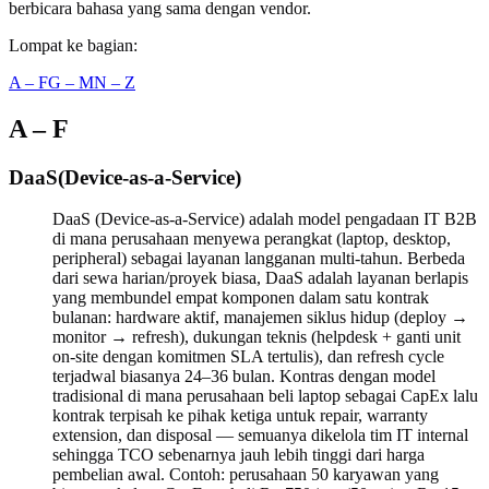
berbicara bahasa yang sama dengan vendor.
Lompat ke bagian:
A – F
G – M
N – Z
A – F
DaaS
(
Device-as-a-Service
)
DaaS (Device-as-a-Service) adalah model pengadaan IT B2B
di mana perusahaan menyewa perangkat (laptop, desktop,
peripheral) sebagai layanan langganan multi-tahun. Berbeda
dari sewa harian/proyek biasa, DaaS adalah layanan berlapis
yang membundel empat komponen dalam satu kontrak
bulanan: hardware aktif, manajemen siklus hidup (deploy →
monitor → refresh), dukungan teknis (helpdesk + ganti unit
on-site dengan komitmen SLA tertulis), dan refresh cycle
terjadwal biasanya 24–36 bulan. Kontras dengan model
tradisional di mana perusahaan beli laptop sebagai CapEx lalu
kontrak terpisah ke pihak ketiga untuk repair, warranty
extension, dan disposal — semuanya dikelola tim IT internal
sehingga TCO sebenarnya jauh lebih tinggi dari harga
pembelian awal. Contoh: perusahaan 50 karyawan yang