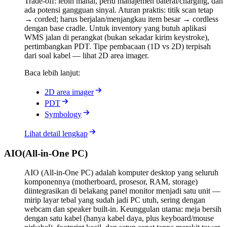
Trade-off: lebih mahal, perlu manajemen baterai/charging, dan
ada potensi gangguan sinyal. Aturan praktis: titik scan tetap
→ corded; harus berjalan/menjangkau item besar → cordless
dengan base cradle. Untuk inventory yang butuh aplikasi
WMS jalan di perangkat (bukan sekadar kirim keystroke),
pertimbangkan PDT. Tipe pembacaan (1D vs 2D) terpisah
dari soal kabel — lihat 2D area imager.
Baca lebih lanjut:
2D area imager
PDT
Symbology
Lihat detail lengkap
AIO
(
All-in-One PC
)
AIO (All-in-One PC) adalah komputer desktop yang seluruh
komponennya (motherboard, prosesor, RAM, storage)
diintegrasikan di belakang panel monitor menjadi satu unit —
mirip layar tebal yang sudah jadi PC utuh, sering dengan
webcam dan speaker built-in. Keunggulan utama: meja bersih
dengan satu kabel (hanya kabel daya, plus keyboard/mouse