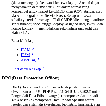
(skala menengah). Relevansi ke sewa laptop: Arental dapat
menyediakan data inventaris unit dalam format yang
kompatibel untuk import ke CMDB klien (CSV standar, atau
via API integration ke ServiceNow). Setiap unit sewa
sebaiknya terdaftar sebagai CI di CMDB klien dengan atribut:
serial number, spec, tanggal deploy, assigned user, lokasi, dan
nomor kontrak — memudahkan rekonsiliasi saat audit dan
klaim SLA.
Baca lebih lanjut:
ITAM
ITSM
Asset Tag
Lihat detail lengkap
DPO
(
Data Protection Officer
)
DPO (Data Protection Officer) adalah jabatan/role yang
diwajibkan oleh UU PDP Pasal 53–54 (UU 27/2022) untuk
Pengendali Data Pribadi yang: (a) memproses data pribadi
skala besar, (b) memproses Data Pribadi Spesifik secara
reguler dan sistematis (kesehatan, biometrik, finansial), atau