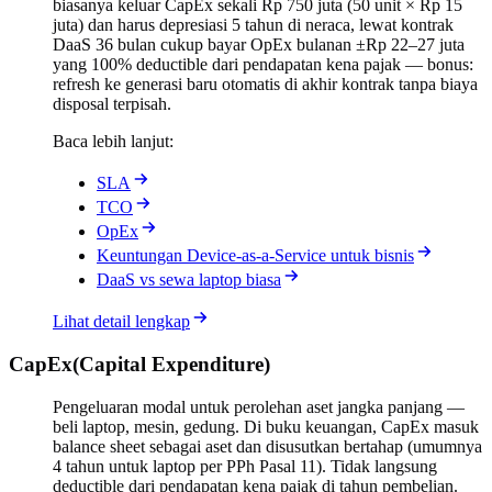
biasanya keluar CapEx sekali Rp 750 juta (50 unit × Rp 15
juta) dan harus depresiasi 5 tahun di neraca, lewat kontrak
DaaS 36 bulan cukup bayar OpEx bulanan ±Rp 22–27 juta
yang 100% deductible dari pendapatan kena pajak — bonus:
refresh ke generasi baru otomatis di akhir kontrak tanpa biaya
disposal terpisah.
Baca lebih lanjut:
SLA
TCO
OpEx
Keuntungan Device-as-a-Service untuk bisnis
DaaS vs sewa laptop biasa
Lihat detail lengkap
CapEx
(
Capital Expenditure
)
Pengeluaran modal untuk perolehan aset jangka panjang —
beli laptop, mesin, gedung. Di buku keuangan, CapEx masuk
balance sheet sebagai aset dan disusutkan bertahap (umumnya
4 tahun untuk laptop per PPh Pasal 11). Tidak langsung
deductible dari pendapatan kena pajak di tahun pembelian.