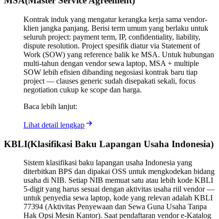
MSA
(
Master Service Agreement
)
Kontrak induk yang mengatur kerangka kerja sama vendor-
klien jangka panjang. Berisi term umum yang berlaku untuk
seluruh project: payment term, IP, confidentiality, liability,
dispute resolution. Project spesifik diatur via Statement of
Work (SOW) yang reference balik ke MSA. Untuk hubungan
multi-tahun dengan vendor sewa laptop, MSA + multiple
SOW lebih efisien dibanding negosiasi kontrak baru tiap
project — clauses generic sudah disepakati sekali, focus
negotiation cukup ke scope dan harga.
Baca lebih lanjut:
Lihat detail lengkap
KBLI
(
Klasifikasi Baku Lapangan Usaha Indonesia
)
Sistem klasifikasi baku lapangan usaha Indonesia yang
diterbitkan BPS dan dipakai OSS untuk mengkodekan bidang
usaha di NIB. Setiap NIB memuat satu atau lebih kode KBLI
5-digit yang harus sesuai dengan aktivitas usaha riil vendor —
untuk penyedia sewa laptop, kode yang relevan adalah KBLI
77394 (Aktivitas Penyewaan dan Sewa Guna Usaha Tanpa
Hak Opsi Mesin Kantor). Saat pendaftaran vendor e-Katalog