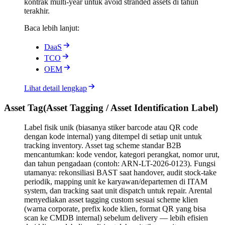
kontrak multi-year untuk avoid stranded assets di tahun
terakhir.
Baca lebih lanjut:
DaaS
TCO
OEM
Lihat detail lengkap
Asset Tag
(
Asset Tagging / Asset Identification Label
)
Label fisik unik (biasanya stiker barcode atau QR code
dengan kode internal) yang ditempel di setiap unit untuk
tracking inventory. Asset tag scheme standar B2B
mencantumkan: kode vendor, kategori perangkat, nomor urut,
dan tahun pengadaan (contoh: ARN-LT-2026-0123). Fungsi
utamanya: rekonsiliasi BAST saat handover, audit stock-take
periodik, mapping unit ke karyawan/departemen di ITAM
system, dan tracking saat unit dispatch untuk repair. Arental
menyediakan asset tagging custom sesuai scheme klien
(warna corporate, prefix kode klien, format QR yang bisa
scan ke CMDB internal) sebelum delivery — lebih efisien