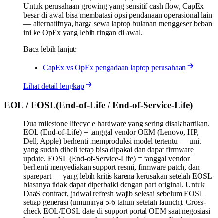
Untuk perusahaan growing yang sensitif cash flow, CapEx
besar di awal bisa membatasi opsi pendanaan operasional lain
— alternatifnya, harga sewa laptop bulanan menggeser beban
ini ke OpEx yang lebih ringan di awal.
Baca lebih lanjut:
CapEx vs OpEx pengadaan laptop perusahaan
Lihat detail lengkap
EOL / EOSL
(
End-of-Life / End-of-Service-Life
)
Dua milestone lifecycle hardware yang sering disalahartikan.
EOL (End-of-Life) = tanggal vendor OEM (Lenovo, HP,
Dell, Apple) berhenti memproduksi model tertentu — unit
yang sudah dibeli tetap bisa dipakai dan dapat firmware
update. EOSL (End-of-Service-Life) = tanggal vendor
berhenti menyediakan support resmi, firmware patch, dan
sparepart — yang lebih kritis karena kerusakan setelah EOSL
biasanya tidak dapat diperbaiki dengan part original. Untuk
DaaS contract, jadwal refresh wajib selesai sebelum EOSL
setiap generasi (umumnya 5-6 tahun setelah launch). Cross-
check EOL/EOSL date di support portal OEM saat negosiasi