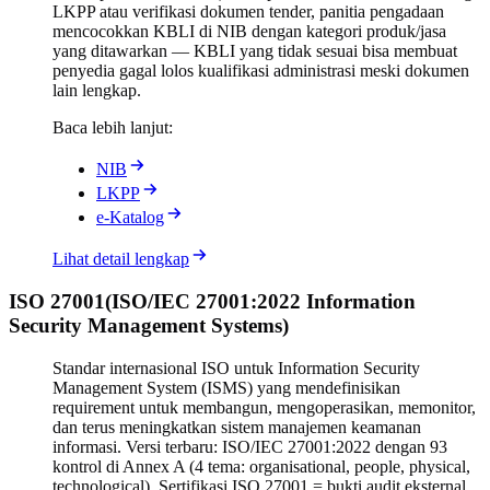
LKPP atau verifikasi dokumen tender, panitia pengadaan
mencocokkan KBLI di NIB dengan kategori produk/jasa
yang ditawarkan — KBLI yang tidak sesuai bisa membuat
penyedia gagal lolos kualifikasi administrasi meski dokumen
lain lengkap.
Baca lebih lanjut:
NIB
LKPP
e-Katalog
Lihat detail lengkap
ISO 27001
(
ISO/IEC 27001:2022 Information
Security Management Systems
)
Standar internasional ISO untuk Information Security
Management System (ISMS) yang mendefinisikan
requirement untuk membangun, mengoperasikan, memonitor,
dan terus meningkatkan sistem manajemen keamanan
informasi. Versi terbaru: ISO/IEC 27001:2022 dengan 93
kontrol di Annex A (4 tema: organisational, people, physical,
technological). Sertifikasi ISO 27001 = bukti audit eksternal