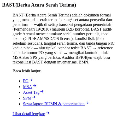
BAST
(
Berita Acara Serah Terima
)
BAST (Berita Acara Serah Terima) adalah dokumen formal
yang menandai serah terima barang/aset antara penyedia dan
penerima — wajib di setiap transaksi pengadaan pemerintah
(Permendagri 19/2016) maupun B2B korporat. BAST audit-
grade Arental mencantumkan: serial number per unit, spec
teknis (CPU/RAM/SSD/OS license), kondisi fisik (foto
sebelum-sesudah), tanggal serah-terima, dan tanda tangan PIC
kedua pihak — alur tipikal: vendor terbit BAST → reference
balik ke nomor PO yang sama → mengikat kontrak induk
MSA atau SPS yang berlaku. Auditor BPK/Itjen wajib bisa
rekonsiliasi BAST dengan inventarisasi BMN.
Baca lebih lanjut:
PO
MSA
Asset Tag
SPM
Sewa laptop BUMN & pemerintahan
Lihat detail lengkap