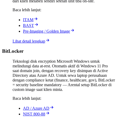
dari klien melabeli sendiri setelah unit tiba on-site.
Baca lebih lanjut:
ITAM
BAST
Pre-Imaging / Golden Image
Lihat detail lengkap
BitLocker
Teknologi disk encryption Microsoft Windows untuk
melindungi data at-rest. Otomatis aktif di Windows 11 Pro
saat domain join, dengan recovery key disimpan di Active
Directory atau Azure AD. Untuk sewa laptop perusahaan
dengan compliance ketat (finance, healthcare, gov), BitLocker
= security baseline mandatory — Arental setup BitLocker di
custom image saat klien minta.
Baca lebih lanjut:
AD / Azure AD
NIST 800-88