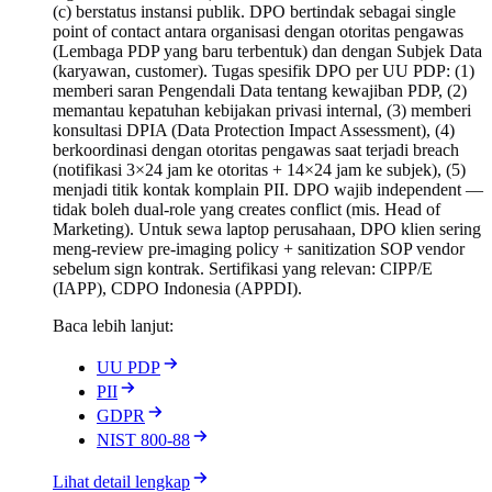
(c) berstatus instansi publik. DPO bertindak sebagai single
point of contact antara organisasi dengan otoritas pengawas
(Lembaga PDP yang baru terbentuk) dan dengan Subjek Data
(karyawan, customer). Tugas spesifik DPO per UU PDP: (1)
memberi saran Pengendali Data tentang kewajiban PDP, (2)
memantau kepatuhan kebijakan privasi internal, (3) memberi
konsultasi DPIA (Data Protection Impact Assessment), (4)
berkoordinasi dengan otoritas pengawas saat terjadi breach
(notifikasi 3×24 jam ke otoritas + 14×24 jam ke subjek), (5)
menjadi titik kontak komplain PII. DPO wajib independent —
tidak boleh dual-role yang creates conflict (mis. Head of
Marketing). Untuk sewa laptop perusahaan, DPO klien sering
meng-review pre-imaging policy + sanitization SOP vendor
sebelum sign kontrak. Sertifikasi yang relevan: CIPP/E
(IAPP), CDPO Indonesia (APPDI).
Baca lebih lanjut:
UU PDP
PII
GDPR
NIST 800-88
Lihat detail lengkap