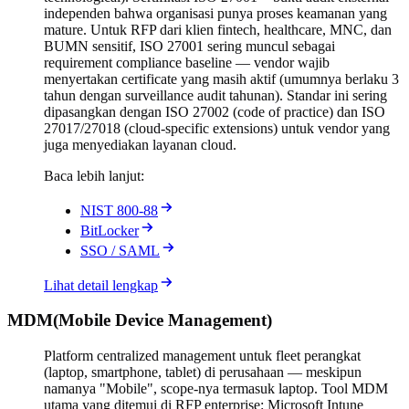
independen bahwa organisasi punya proses keamanan yang
mature. Untuk RFP dari klien fintech, healthcare, MNC, dan
BUMN sensitif, ISO 27001 sering muncul sebagai
requirement compliance baseline — vendor wajib
menyertakan certificate yang masih aktif (umumnya berlaku 3
tahun dengan surveillance audit tahunan). Standar ini sering
dipasangkan dengan ISO 27002 (code of practice) dan ISO
27017/27018 (cloud-specific extensions) untuk vendor yang
juga menyediakan layanan cloud.
Baca lebih lanjut:
NIST 800-88
BitLocker
SSO / SAML
Lihat detail lengkap
MDM
(
Mobile Device Management
)
Platform centralized management untuk fleet perangkat
(laptop, smartphone, tablet) di perusahaan — meskipun
namanya "Mobile", scope-nya termasuk laptop. Tool MDM
utama yang ditemui di RFP enterprise: Microsoft Intune