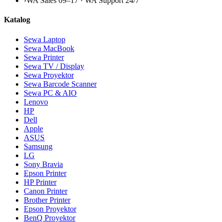
›
WA Sales 09–17 · WA Support 24/7
Katalog
Sewa Laptop
Sewa MacBook
Sewa Printer
Sewa TV / Display
Sewa Proyektor
Sewa Barcode Scanner
Sewa PC & AIO
Lenovo
HP
Dell
Apple
ASUS
Samsung
LG
Sony Bravia
Epson Printer
HP Printer
Canon Printer
Brother Printer
Epson Proyektor
BenQ Proyektor