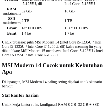
i7-1255U, dll
Intel Core i7-1355U
RAM
32 GB
16 GB
maksimum
SSD
2 TB
1 TB
maksimum
Layar
14" FHD IPS
15.6" FHD IPS
Berat
1.4 kg
1.7 kg
Untuk prosesor: pilih MSI Modern 14 (Intel Core i5-1235U / Intel
Core i5-1335U / Intel Core i7-1255U, dll) kalau memang itu yang
dibutuhkan; MSI Modern 15 membawa Intel Core i5-1235U / Intel
Core i7-1255U / Intel Core i7-1355U.
MSI Modern 14 Cocok untuk Kebutuhan
Apa
Di lapangan, MSI Modern 14 paling sering dipakai untuk skenario
berikut.
Staf kantor harian
Untuk kerja kantor rutin, konfigurasi RAM 8 GB–32 GB + SSD