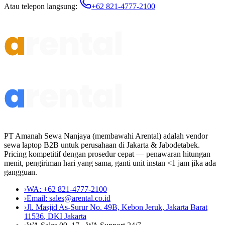
Atau telepon langsung:
+62 821-4777-2100
PT Amanah Sewa Nanjaya (membawahi Arental) adalah vendor
sewa laptop B2B untuk perusahaan di Jakarta & Jabodetabek.
Pricing kompetitif dengan prosedur cepat — penawaran hitungan
menit, pengiriman hari yang sama, ganti unit instan <1 jam jika ada
gangguan.
›
WA:
+62 821-4777-2100
›
Email:
sales@arental.co.id
›
Jl. Masjid As-Surur No. 49B, Kebon Jeruk, Jakarta Barat
11536
,
DKI Jakarta