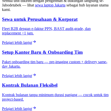
Semua unit dikirim dengan pengiriman & dukungan langsung se-
Jabodetabek — lihat
sewa laptop Jakarta
sebagai hub layanan utama
kami.
Sewa untuk Perusahaan & Korporat
Fleet B2B dengan e-faktur PPN, BAST audit-grade, dan
replacement <1 jam.
Pelajari lebih lanjut
Setup Kantor Baru & Onboarding Tim
Paket onboarding tim baru — pre-imaging custom + delivery same-
day Jakarta.
Pelajari lebih lanjut
Kontrak Bulanan Fleksibel
Kontrak bulanan tanpa minimum durasi panjang — cocok untuk tim
project-based.
Pelajari lebih lanjut