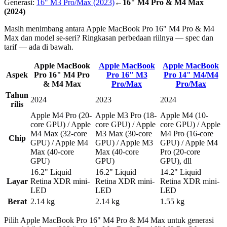
Generasi:
16" M3 Pro/Max
(2023)
←
16" M4 Pro & M4 Max
(2024)
Masih menimbang antara Apple MacBook Pro 16" M4 Pro & M4
Max dan model se-seri? Ringkasan perbedaan riilnya — spec dan
tarif — ada di bawah.
Apple MacBook
Apple MacBook
Apple MacBook
Aspek
Pro 16" M4 Pro
Pro 16" M3
Pro 14" M4/M4
& M4 Max
Pro/Max
Pro/Max
Tahun
2024
2023
2024
rilis
Apple M4 Pro (20-
Apple M3 Pro (18-
Apple M4 (10-
core GPU) / Apple
core GPU) / Apple
core GPU) / Apple
M4 Max (32-core
M3 Max (30-core
M4 Pro (16-core
Chip
GPU) / Apple M4
GPU) / Apple M3
GPU) / Apple M4
Max (40-core
Max (40-core
Pro (20-core
GPU)
GPU)
GPU), dll
16.2" Liquid
16.2" Liquid
14.2" Liquid
Layar
Retina XDR mini-
Retina XDR mini-
Retina XDR mini-
LED
LED
LED
Berat
2.14 kg
2.14 kg
1.55 kg
Pilih Apple MacBook Pro 16" M4 Pro & M4 Max untuk generasi