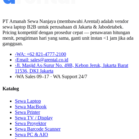
PT Amanah Sewa Nanjaya (membawahi Arental) adalah vendor
sewa laptop B2B untuk perusahaan di Jakarta & Jabodetabek.
Pricing kompetitif dengan prosedur cepat — penawaran hitungan
menit, pengiriman hari yang sama, ganti unit instan <1 jam jika ada
gangguan.
›
WA:
+62 821-4777-2100
›
Email:
sales@arental.co.id
›
Jl. Masjid As-Surur No. 49B, Kebon Jeruk, Jakarta Barat
11536
,
DKI Jakarta
›
WA Sales 09–17 · WA Support 24/7
Katalog
Sewa Laptop
Sewa MacBook
Sewa Printer
Sewa TV / Display
Sewa Proyektor
Sewa Barcode Scanner
Sewa PC & AIO