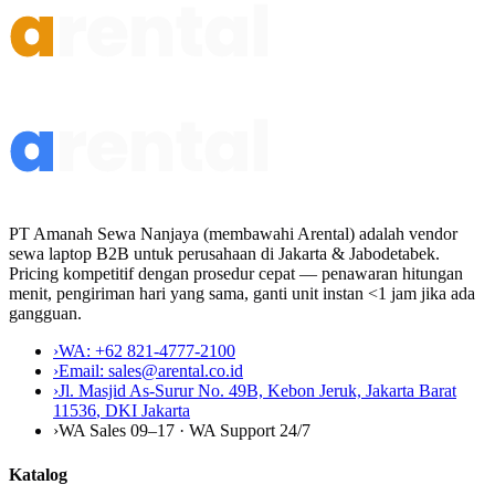
PT Amanah Sewa Nanjaya (membawahi Arental) adalah vendor
sewa laptop B2B untuk perusahaan di Jakarta & Jabodetabek.
Pricing kompetitif dengan prosedur cepat — penawaran hitungan
menit, pengiriman hari yang sama, ganti unit instan <1 jam jika ada
gangguan.
›
WA:
+62 821-4777-2100
›
Email:
sales@arental.co.id
›
Jl. Masjid As-Surur No. 49B, Kebon Jeruk, Jakarta Barat
11536
,
DKI Jakarta
›
WA Sales 09–17 · WA Support 24/7
Katalog