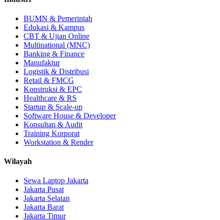
BUMN & Pemerintah
Edukasi & Kampus
CBT & Ujian Online
Multinational (MNC)
Banking & Finance
Manufaktur
Logistik & Distribusi
Retail & FMCG
Konstruksi & EPC
Healthcare & RS
Startup & Scale-up
Software House & Developer
Konsultan & Audit
Training Korporat
Workstation & Render
Wilayah
Sewa Laptop Jakarta
Jakarta Pusat
Jakarta Selatan
Jakarta Barat
Jakarta Timur