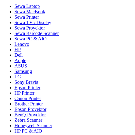
Sewa Laptop
Sewa MacBook
Sewa Printer
Sewa TV / Display
Sewa Proyektor
Sewa Barcode Scanner
Sewa PC & AIO
Lenovo
HP
Dell
Apple
ASUS
Samsung
LG
Sony Bravia
Epson Printer
HP Printer
Canon Printer
Brother Printer
Epson Proyektor
BenQ Proyektor
Zebra Scanner
Honeywell Scanner
HP PC & AIO