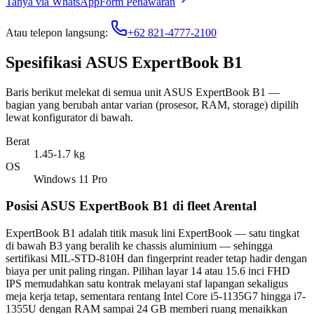
Tanya via WhatsApp
Form Penawaran
Atau telepon langsung:
+62 821-4777-2100
Spesifikasi ASUS ExpertBook B1
Baris berikut melekat di semua unit ASUS ExpertBook B1 —
bagian yang berubah antar varian (prosesor, RAM, storage) dipilih
lewat konfigurator di bawah.
Berat
1.45-1.7 kg
OS
Windows 11 Pro
Posisi ASUS ExpertBook B1 di fleet Arental
ExpertBook B1 adalah titik masuk lini ExpertBook — satu tingkat
di bawah B3 yang beralih ke chassis aluminium — sehingga
sertifikasi MIL-STD-810H dan fingerprint reader tetap hadir dengan
biaya per unit paling ringan. Pilihan layar 14 atau 15.6 inci FHD
IPS memudahkan satu kontrak melayani staf lapangan sekaligus
meja kerja tetap, sementara rentang Intel Core i5-1135G7 hingga i7-
1355U dengan RAM sampai 24 GB memberi ruang menaikkan