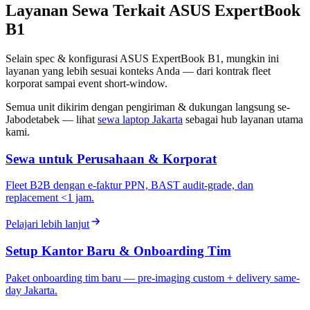
Layanan Sewa Terkait ASUS ExpertBook
B1
Selain spec & konfigurasi ASUS ExpertBook B1, mungkin ini
layanan yang lebih sesuai konteks Anda — dari kontrak fleet
korporat sampai event short-window.
Semua unit dikirim dengan pengiriman & dukungan langsung se-
Jabodetabek — lihat
sewa laptop Jakarta
sebagai hub layanan utama
kami.
Sewa untuk Perusahaan & Korporat
Fleet B2B dengan e-faktur PPN, BAST audit-grade, dan
replacement <1 jam.
Pelajari lebih lanjut
Setup Kantor Baru & Onboarding Tim
Paket onboarding tim baru — pre-imaging custom + delivery same-
day Jakarta.