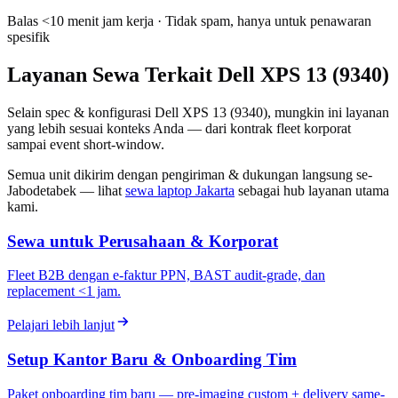
Balas <10 menit jam kerja · Tidak spam, hanya untuk penawaran
spesifik
Layanan Sewa Terkait Dell XPS 13 (9340)
Selain spec & konfigurasi Dell XPS 13 (9340), mungkin ini layanan
yang lebih sesuai konteks Anda — dari kontrak fleet korporat
sampai event short-window.
Semua unit dikirim dengan pengiriman & dukungan langsung se-
Jabodetabek — lihat
sewa laptop Jakarta
sebagai hub layanan utama
kami.
Sewa untuk Perusahaan & Korporat
Fleet B2B dengan e-faktur PPN, BAST audit-grade, dan
replacement <1 jam.
Pelajari lebih lanjut
Setup Kantor Baru & Onboarding Tim
Paket onboarding tim baru — pre-imaging custom + delivery same-