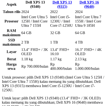
Dell XPS 13
Dell XPS 13
Dell XPS 16
Aspek
(9340)
(9315)
(9640)
Tahun rilis
2024
2022
2024
Intel Core Ultra 5
Intel Core i5-
Intel Core Ultra 7
Prosesor
125H / Intel Core
1230U / Intel
155H / Intel Core
Ultra 7 155H
Core i7-1250U
Ultra 9 185H
RAM
64 GB
32 GB
64 GB
maksimum
SSD
2 TB
1 TB
4 TB
maksimum
13.4" FHD+ / 3K
13.4" FHD+
16.3" FHD+ / 4K
Layar
OLED
16:10
OLED
Berat
1.18 kg
1.17 kg
2.13 kg
Harga
Rp
Rp
Rp 700.000/bulan
sewa
400.000/bulan
1.000.000/bulan
Untuk prosesor: pilih Dell XPS 13 (9340) (Intel Core Ultra 5 125H /
Intel Core Ultra 7 155H) kalau memang itu yang dibutuhkan; Dell
XPS 13 (9315) membawa Intel Core i5-1230U / Intel Core i7-
1250U.
Untuk layar: pilih Dell XPS 13 (9340) (13.4" FHD+ / 3K OLED)
kalau memang itu yang dibutuhkan; Dell XPS 16 (9640) membawa