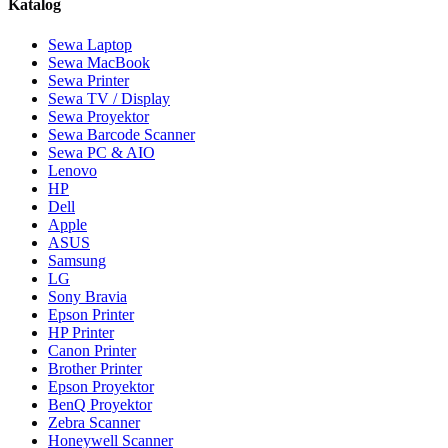
Katalog
Sewa Laptop
Sewa MacBook
Sewa Printer
Sewa TV / Display
Sewa Proyektor
Sewa Barcode Scanner
Sewa PC & AIO
Lenovo
HP
Dell
Apple
ASUS
Samsung
LG
Sony Bravia
Epson Printer
HP Printer
Canon Printer
Brother Printer
Epson Proyektor
BenQ Proyektor
Zebra Scanner
Honeywell Scanner