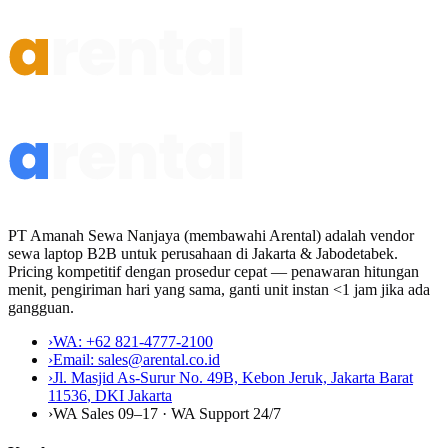
PT Amanah Sewa Nanjaya (membawahi Arental) adalah vendor
sewa laptop B2B untuk perusahaan di Jakarta & Jabodetabek.
Pricing kompetitif dengan prosedur cepat — penawaran hitungan
menit, pengiriman hari yang sama, ganti unit instan <1 jam jika ada
gangguan.
›
WA:
+62 821-4777-2100
›
Email:
sales@arental.co.id
›
Jl. Masjid As-Surur No. 49B, Kebon Jeruk, Jakarta Barat
11536
,
DKI Jakarta
›
WA Sales 09–17 · WA Support 24/7