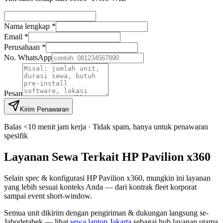
Nama lengkap *
Email *
Perusahaan *
No. WhatsApp
Pesan
Kirim Penawaran
Balas <10 menit jam kerja · Tidak spam, hanya untuk penawaran
spesifik
Layanan Sewa Terkait HP Pavilion x360
Selain spec & konfigurasi HP Pavilion x360, mungkin ini layanan
yang lebih sesuai konteks Anda — dari kontrak fleet korporat
sampai event short-window.
Semua unit dikirim dengan pengiriman & dukungan langsung se-
Jabodetabek — lihat
sewa laptop Jakarta
sebagai hub layanan utama