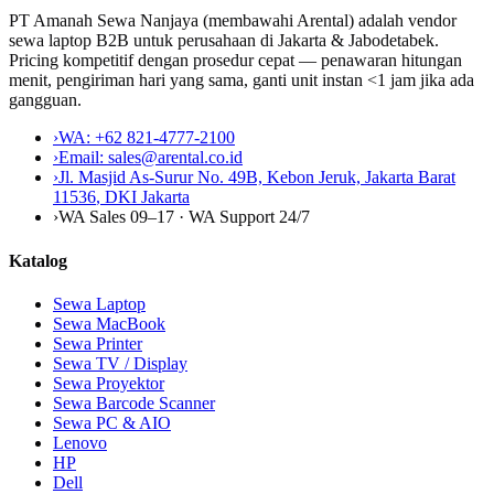
PT Amanah Sewa Nanjaya (membawahi Arental) adalah vendor
sewa laptop B2B untuk perusahaan di Jakarta & Jabodetabek.
Pricing kompetitif dengan prosedur cepat — penawaran hitungan
menit, pengiriman hari yang sama, ganti unit instan <1 jam jika ada
gangguan.
›
WA:
+62 821-4777-2100
›
Email:
sales@arental.co.id
›
Jl. Masjid As-Surur No. 49B, Kebon Jeruk, Jakarta Barat
11536
,
DKI Jakarta
›
WA Sales 09–17 · WA Support 24/7
Katalog
Sewa Laptop
Sewa MacBook
Sewa Printer
Sewa TV / Display
Sewa Proyektor
Sewa Barcode Scanner
Sewa PC & AIO
Lenovo
HP
Dell