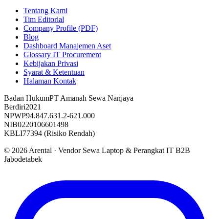
Tentang Kami
Tim Editorial
Company Profile (PDF)
Blog
Dashboard Manajemen Aset
Glossary IT Procurement
Kebijakan Privasi
Syarat & Ketentuan
Halaman Kontak
Badan Hukum
PT Amanah Sewa Nanjaya
Berdiri
2021
NPWP
94.847.631.2-621.000
NIB
0220106601498
KBLI
77394 (Risiko Rendah)
©
2026
Arental ·
Vendor Sewa Laptop & Perangkat IT B2B
Jabodetabek