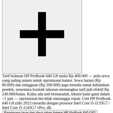
Tarif bulanan HP ProBook 640 G8 mulai Rp 400.000 — pola sewa
yang paling umum untuk operasional kantor. Sewa harian (Rp
80.000) dan mingguan (Rp 200.000) juga tersedia untuk kebutuhan
pendek, sementara kontrak tahunan memangkas tarif jadi efektif Rp
240.000/bulan. Kalau ada unit bermasalah, teknisi kami ganti dalam
<1 jam — operasional tim tidak menunggu repair. Unit HP ProBook
640 G8 (rilis 2021) tersedia dengan prosesor Intel Core i5-1135G7 /
Intel Core i5-1145G7 vPro, dll.
Bagaimana layar dan daya tahan baterai HP ProBook 640 G8?