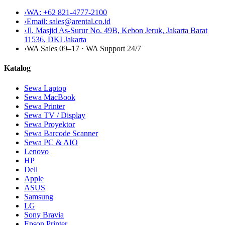
›
WA:
+62 821-4777-2100
›
Email:
sales@arental.co.id
›
Jl. Masjid As-Surur No. 49B, Kebon Jeruk, Jakarta Barat
11536
,
DKI Jakarta
›
WA Sales 09–17 · WA Support 24/7
Katalog
Sewa Laptop
Sewa MacBook
Sewa Printer
Sewa TV / Display
Sewa Proyektor
Sewa Barcode Scanner
Sewa PC & AIO
Lenovo
HP
Dell
Apple
ASUS
Samsung
LG
Sony Bravia
Epson Printer