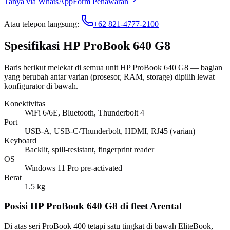
Tanya via WhatsApp
Form Penawaran
Atau telepon langsung:
+62 821-4777-2100
Spesifikasi HP ProBook 640 G8
Baris berikut melekat di semua unit HP ProBook 640 G8 — bagian
yang berubah antar varian (prosesor, RAM, storage) dipilih lewat
konfigurator di bawah.
Konektivitas
WiFi 6/6E, Bluetooth, Thunderbolt 4
Port
USB-A, USB-C/Thunderbolt, HDMI, RJ45 (varian)
Keyboard
Backlit, spill-resistant, fingerprint reader
OS
Windows 11 Pro pre-activated
Berat
1.5 kg
Posisi HP ProBook 640 G8 di fleet Arental
Di atas seri ProBook 400 tetapi satu tingkat di bawah EliteBook,