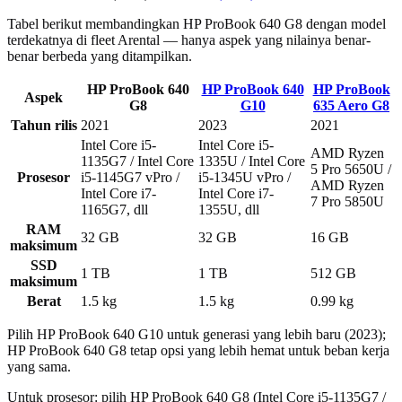
Tabel berikut membandingkan HP ProBook 640 G8 dengan model
terdekatnya di fleet Arental — hanya aspek yang nilainya benar-
benar berbeda yang ditampilkan.
HP ProBook 640
HP ProBook 640
HP ProBook
Aspek
G8
G10
635 Aero G8
Tahun rilis
2021
2023
2021
Intel Core i5-
Intel Core i5-
AMD Ryzen
1135G7 / Intel Core
1335U / Intel Core
5 Pro 5650U /
Prosesor
i5-1145G7 vPro /
i5-1345U vPro /
AMD Ryzen
Intel Core i7-
Intel Core i7-
7 Pro 5850U
1165G7, dll
1355U, dll
RAM
32 GB
32 GB
16 GB
maksimum
SSD
1 TB
1 TB
512 GB
maksimum
Berat
1.5 kg
1.5 kg
0.99 kg
Pilih HP ProBook 640 G10 untuk generasi yang lebih baru (2023);
HP ProBook 640 G8 tetap opsi yang lebih hemat untuk beban kerja
yang sama.
Untuk prosesor: pilih HP ProBook 640 G8 (Intel Core i5-1135G7 /