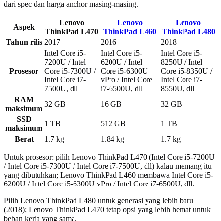
dari spec dan harga anchor masing-masing.
Lenovo
Lenovo
Lenovo
Aspek
ThinkPad L470
ThinkPad L460
ThinkPad L480
Tahun rilis
2017
2016
2018
Intel Core i5-
Intel Core i5-
Intel Core i5-
7200U / Intel
6200U / Intel
8250U / Intel
Prosesor
Core i5-7300U /
Core i5-6300U
Core i5-8350U /
Intel Core i7-
vPro / Intel Core
Intel Core i7-
7500U, dll
i7-6500U, dll
8550U, dll
RAM
32 GB
16 GB
32 GB
maksimum
SSD
1 TB
512 GB
1 TB
maksimum
Berat
1.7 kg
1.84 kg
1.7 kg
Untuk prosesor: pilih Lenovo ThinkPad L470 (Intel Core i5-7200U
/ Intel Core i5-7300U / Intel Core i7-7500U, dll) kalau memang itu
yang dibutuhkan; Lenovo ThinkPad L460 membawa Intel Core i5-
6200U / Intel Core i5-6300U vPro / Intel Core i7-6500U, dll.
Pilih Lenovo ThinkPad L480 untuk generasi yang lebih baru
(2018); Lenovo ThinkPad L470 tetap opsi yang lebih hemat untuk
beban kerja yang sama.