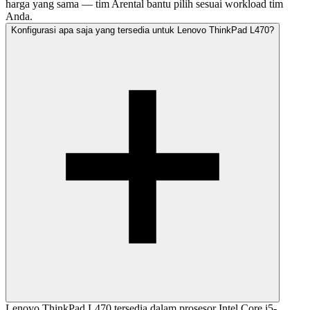
harga yang sama — tim Arental bantu pilih sesuai workload tim
Anda.
Konfigurasi apa saja yang tersedia untuk Lenovo ThinkPad L470?
Lenovo ThinkPad L470 tersedia dalam prosesor Intel Core i5-