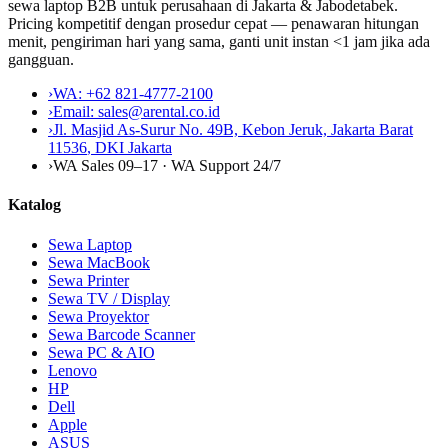
sewa laptop B2B untuk perusahaan di Jakarta & Jabodetabek.
Pricing kompetitif dengan prosedur cepat — penawaran hitungan
menit, pengiriman hari yang sama, ganti unit instan <1 jam jika ada
gangguan.
›
WA:
+62 821-4777-2100
›
Email:
sales@arental.co.id
›
Jl. Masjid As-Surur No. 49B, Kebon Jeruk, Jakarta Barat
11536
,
DKI Jakarta
›
WA Sales 09–17 · WA Support 24/7
Katalog
Sewa Laptop
Sewa MacBook
Sewa Printer
Sewa TV / Display
Sewa Proyektor
Sewa Barcode Scanner
Sewa PC & AIO
Lenovo
HP
Dell
Apple
ASUS