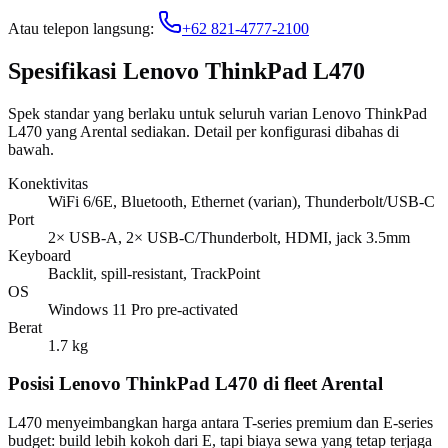
Atau telepon langsung:
+62 821-4777-2100
Spesifikasi Lenovo ThinkPad L470
Spek standar yang berlaku untuk seluruh varian Lenovo ThinkPad
L470 yang Arental sediakan. Detail per konfigurasi dibahas di
bawah.
Konektivitas
WiFi 6/6E, Bluetooth, Ethernet (varian), Thunderbolt/USB-C
Port
2× USB-A, 2× USB-C/Thunderbolt, HDMI, jack 3.5mm
Keyboard
Backlit, spill-resistant, TrackPoint
OS
Windows 11 Pro pre-activated
Berat
1.7 kg
Posisi Lenovo ThinkPad L470 di fleet Arental
L470 menyeimbangkan harga antara T-series premium dan E-series
budget: build lebih kokoh dari E, tapi biaya sewa yang tetap terjaga