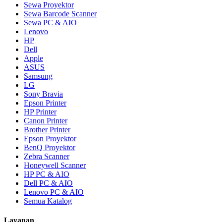
Sewa Proyektor
Sewa Barcode Scanner
Sewa PC & AIO
Lenovo
HP
Dell
Apple
ASUS
Samsung
LG
Sony Bravia
Epson Printer
HP Printer
Canon Printer
Brother Printer
Epson Proyektor
BenQ Proyektor
Zebra Scanner
Honeywell Scanner
HP PC & AIO
Dell PC & AIO
Lenovo PC & AIO
Semua Katalog
Layanan