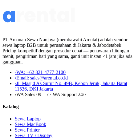
PT Amanah Sewa Nanjaya (membawahi Arental) adalah vendor
sewa laptop B2B untuk perusahaan di Jakarta & Jabodetabek.
Pricing kompetitif dengan prosedur cepat — penawaran hitungan
menit, pengiriman hari yang sama, ganti unit instan <1 jam jika ada
gangguan.
›
WA:
+62 821-4777-2100
›
Email:
sales@arental.co.id
›
Jl. Masjid As-Surur No. 49B, Kebon Jeruk, Jakarta Barat
11536
,
DKI Jakarta
›
WA Sales 09–17 · WA Support 24/7
Katalog
Sewa Laptop
Sewa MacBook
Sewa Printer
Sewa TV / Display