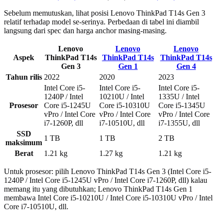
Sebelum memutuskan, lihat posisi Lenovo ThinkPad T14s Gen 3
relatif terhadap model se-serinya. Perbedaan di tabel ini diambil
langsung dari spec dan harga anchor masing-masing.
Lenovo
Lenovo
Lenovo
Aspek
ThinkPad T14s
ThinkPad T14s
ThinkPad T14s
Gen 3
Gen 1
Gen 4
Tahun rilis
2022
2020
2023
Intel Core i5-
Intel Core i5-
Intel Core i5-
1240P / Intel
10210U / Intel
1335U / Intel
Prosesor
Core i5-1245U
Core i5-10310U
Core i5-1345U
vPro / Intel Core
vPro / Intel Core
vPro / Intel Core
i7-1260P, dll
i7-10510U, dll
i7-1355U, dll
SSD
1 TB
1 TB
2 TB
maksimum
Berat
1.21 kg
1.27 kg
1.21 kg
Untuk prosesor: pilih Lenovo ThinkPad T14s Gen 3 (Intel Core i5-
1240P / Intel Core i5-1245U vPro / Intel Core i7-1260P, dll) kalau
memang itu yang dibutuhkan; Lenovo ThinkPad T14s Gen 1
membawa Intel Core i5-10210U / Intel Core i5-10310U vPro / Intel
Core i7-10510U, dll.