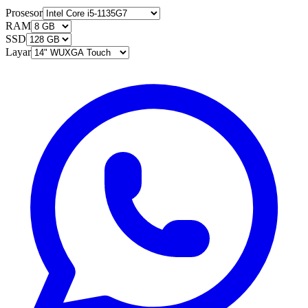
Prosesor
RAM
SSD
Layar