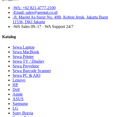
›
WA:
+62 821-4777-2100
›
Email:
sales@arental.co.id
›
Jl. Masjid As-Surur No. 49B, Kebon Jeruk, Jakarta Barat
11536
,
DKI Jakarta
›
WA Sales 09–17 · WA Support 24/7
Katalog
Sewa Laptop
Sewa MacBook
Sewa Printer
Sewa TV / Display
Sewa Proyektor
Sewa Barcode Scanner
Sewa PC & AIO
Lenovo
HP
Dell
Apple
ASUS
Samsung
LG
Sony Bravia