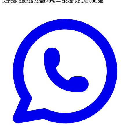
Kontrak tahunan hemat 40% — efektif Rp 240.000/bln.