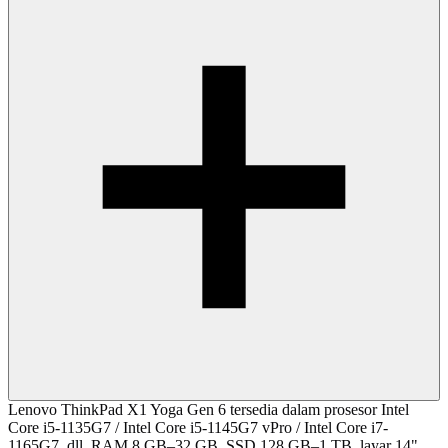
Lenovo ThinkPad X1 Yoga Gen 6 tersedia dalam prosesor Intel
Core i5-1135G7 / Intel Core i5-1145G7 vPro / Intel Core i7-
1165G7, dll, RAM 8 GB–32 GB, SSD 128 GB–1 TB, layar 14"