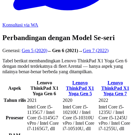
Konsultasi via WA
Perbandingan dengan Model Se-seri
Generasi:
Gen 5
(2020)
←
Gen 6
(2021)
→
Gen 7
(2022)
Tabel berikut membandingkan Lenovo ThinkPad X1 Yoga Gen 6
dengan model terdekatnya di fleet Arental — hanya aspek yang
nilainya benar-benar berbeda yang ditampilkan.
Lenovo
Lenovo
Lenovo
Aspek
ThinkPad X1
ThinkPad X1
ThinkPad X1
Yoga Gen 6
Yoga Gen 5
Yoga Gen 7
Tahun rilis
2021
2020
2022
Intel Core i5-
Intel Core i5-
Intel Core i5-
1135G7 / Intel
10210U / Intel
1235U / Intel
Prosesor
Core i5-1145G7
Core i5-10310U
Core i5-1245U
vPro / Intel Core
vPro / Intel Core
vPro / Intel Core
i7-1165G7, dll
i7-10510U, dll
i7-1255U, dll