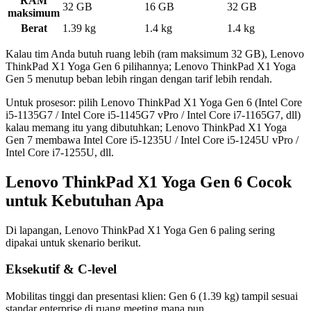
RAM
32 GB
16 GB
32 GB
maksimum
Berat
1.39 kg
1.4 kg
1.4 kg
Kalau tim Anda butuh ruang lebih (ram maksimum 32 GB), Lenovo
ThinkPad X1 Yoga Gen 6 pilihannya; Lenovo ThinkPad X1 Yoga
Gen 5 menutup beban lebih ringan dengan tarif lebih rendah.
Untuk prosesor: pilih Lenovo ThinkPad X1 Yoga Gen 6 (Intel Core
i5-1135G7 / Intel Core i5-1145G7 vPro / Intel Core i7-1165G7, dll)
kalau memang itu yang dibutuhkan; Lenovo ThinkPad X1 Yoga
Gen 7 membawa Intel Core i5-1235U / Intel Core i5-1245U vPro /
Intel Core i7-1255U, dll.
Lenovo ThinkPad X1 Yoga Gen 6 Cocok
untuk Kebutuhan Apa
Di lapangan, Lenovo ThinkPad X1 Yoga Gen 6 paling sering
dipakai untuk skenario berikut.
Eksekutif & C-level
Mobilitas tinggi dan presentasi klien: Gen 6 (1.39 kg) tampil sesuai
standar enterprise di ruang meeting mana pun.