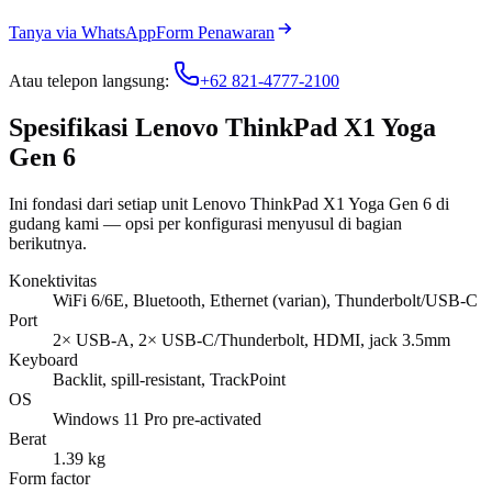
Tanya via WhatsApp
Form Penawaran
Atau telepon langsung:
+62 821-4777-2100
Spesifikasi Lenovo ThinkPad X1 Yoga
Gen 6
Ini fondasi dari setiap unit Lenovo ThinkPad X1 Yoga Gen 6 di
gudang kami — opsi per konfigurasi menyusul di bagian
berikutnya.
Konektivitas
WiFi 6/6E, Bluetooth, Ethernet (varian), Thunderbolt/USB-C
Port
2× USB-A, 2× USB-C/Thunderbolt, HDMI, jack 3.5mm
Keyboard
Backlit, spill-resistant, TrackPoint
OS
Windows 11 Pro pre-activated
Berat
1.39 kg
Form factor