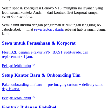
Selain spec & konfigurasi Lenovo V15, mungkin ini layanan yang
lebih sesuai konteks Anda — dari kontrak fleet korporat sampai
event short-window.
Semua unit dikirim dengan pengiriman & dukungan langsung se-
Jabodetabek — lihat
sewa laptop Jakarta
sebagai hub layanan utama
kami.
Sewa untuk Perusahaan & Korporat
Fleet B2B dengan e-faktur PPN, BAST audit-grade, dan
replacement <1 jam.
Pelajari lebih lanjut
Setup Kantor Baru & Onboarding Tim
Paket onboarding tim baru — pre-imaging custom + delivery same-
day Jakarta.
Pelajari lebih lanjut
Kontrak Bulanan Fleksibel