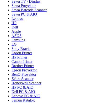
Sewa TV / Display
Sewa Proyektor
Sewa Barcode Scanner
Sewa PC & AIO
Lenovo
HP
Dell
Apple
ASUS
Samsung
LG
Sony Bravia
Epson Printer
HP Printer
Canon Printer
Brother Printer
Epson Proyektor
BenQ Proyektor
Zebra Scanner
Honeywell Scanner
HP PC & AIO
Dell PC & AIO
Lenovo PC & AIO
Semua Katalog