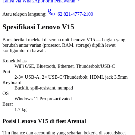
Tanya via WhatsApp
Form Penawaran
Atau telepon langsung:
+62 821-4777-2100
Spesifikasi Lenovo V15
Baris berikut melekat di semua unit Lenovo V15 — bagian yang
berubah antar varian (prosesor, RAM, storage) dipilih lewat
konfigurator di bawah.
Konektivitas
WiFi 6/6E, Bluetooth, Ethernet, Thunderbolt/USB-C
Port
2-3× USB-A, 2× USB-C/Thunderbolt, HDMI, jack 3.5mm
Keyboard
Backlit, spill-resistant, numpad
OS
Windows 11 Pro pre-activated
Berat
1.7 kg
Posisi Lenovo V15 di fleet Arental
Tim finance dan accounting yang seharian bekerja di spreadsheet