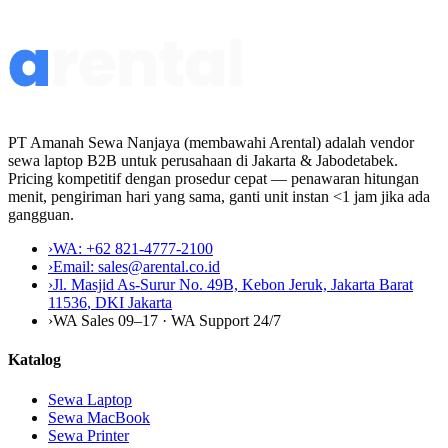
PT Amanah Sewa Nanjaya (membawahi Arental) adalah vendor
sewa laptop B2B untuk perusahaan di Jakarta & Jabodetabek.
Pricing kompetitif dengan prosedur cepat — penawaran hitungan
menit, pengiriman hari yang sama, ganti unit instan <1 jam jika ada
gangguan.
›
WA:
+62 821-4777-2100
›
Email:
sales@arental.co.id
›
Jl. Masjid As-Surur No. 49B, Kebon Jeruk, Jakarta Barat
11536
,
DKI Jakarta
›
WA Sales 09–17 · WA Support 24/7
Katalog
Sewa Laptop
Sewa MacBook
Sewa Printer