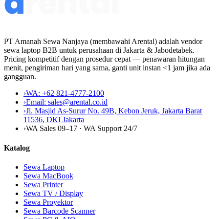
PT Amanah Sewa Nanjaya (membawahi Arental) adalah vendor
sewa laptop B2B untuk perusahaan di Jakarta & Jabodetabek.
Pricing kompetitif dengan prosedur cepat — penawaran hitungan
menit, pengiriman hari yang sama, ganti unit instan <1 jam jika ada
gangguan.
›
WA:
+62 821-4777-2100
›
Email:
sales@arental.co.id
›
Jl. Masjid As-Surur No. 49B, Kebon Jeruk, Jakarta Barat
11536
,
DKI Jakarta
›
WA Sales 09–17 · WA Support 24/7
Katalog
Sewa Laptop
Sewa MacBook
Sewa Printer
Sewa TV / Display
Sewa Proyektor
Sewa Barcode Scanner