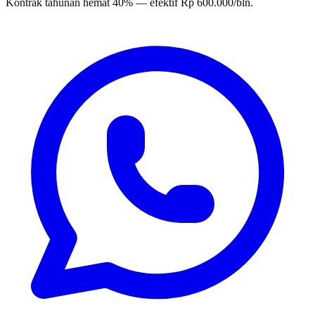
Kontrak tahunan hemat 40% — efektif Rp 600.000/bln.