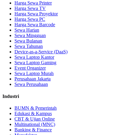
Harga Sewa Printer
Harga Sewa TV
Harga Sewa Proyektor
Harga Sewa PC
Harga Sewa Barcode
Sewa Harian
Sewa Mingguan
Sewa Bulanan
Sewa Tahunan
Device-as-a-Service (DaaS)
Sewa Laptop Kantor
Sewa Laptop Gaming
Event Organizer
Sewa Laptop Murah
Perusahaan Jakarta
Sewa Perusahaan
Industri
BUMN & Pemerintah
Edukasi & Kampus
CBT & Ujian Online
Multinational (MNC)
Banking & Finance