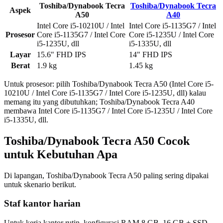
Toshiba/Dynabook Tecra
Toshiba/Dynabook Tecra
Aspek
A50
A40
Intel Core i5-10210U / Intel
Intel Core i5-1135G7 / Intel
Prosesor
Core i5-1135G7 / Intel Core
Core i5-1235U / Intel Core
i5-1235U, dll
i5-1335U, dll
Layar
15.6" FHD IPS
14" FHD IPS
Berat
1.9 kg
1.45 kg
Untuk prosesor: pilih Toshiba/Dynabook Tecra A50 (Intel Core i5-
10210U / Intel Core i5-1135G7 / Intel Core i5-1235U, dll) kalau
memang itu yang dibutuhkan; Toshiba/Dynabook Tecra A40
membawa Intel Core i5-1135G7 / Intel Core i5-1235U / Intel Core
i5-1335U, dll.
Toshiba/Dynabook Tecra A50 Cocok
untuk Kebutuhan Apa
Di lapangan, Toshiba/Dynabook Tecra A50 paling sering dipakai
untuk skenario berikut.
Staf kantor harian
Untuk kerja kantor rutin, konfigurasi RAM 8 GB–16 GB + SSD