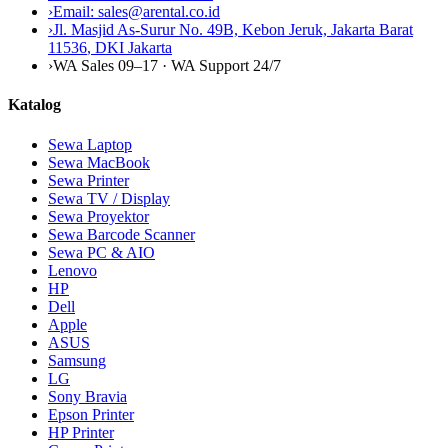
›
Email:
sales@arental.co.id
›
Jl. Masjid As-Surur No. 49B, Kebon Jeruk, Jakarta Barat
11536
,
DKI Jakarta
›
WA Sales 09–17 · WA Support 24/7
Katalog
Sewa Laptop
Sewa MacBook
Sewa Printer
Sewa TV / Display
Sewa Proyektor
Sewa Barcode Scanner
Sewa PC & AIO
Lenovo
HP
Dell
Apple
ASUS
Samsung
LG
Sony Bravia
Epson Printer
HP Printer