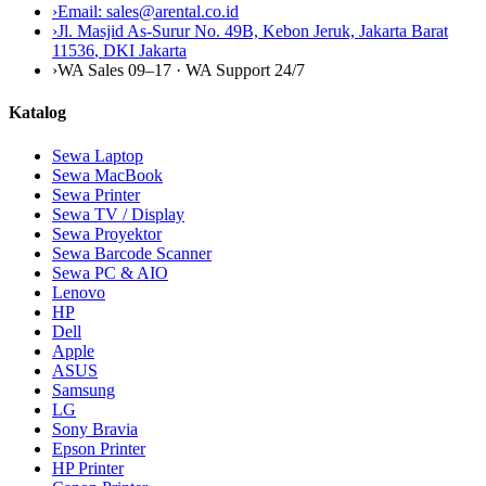
›
Email:
sales@arental.co.id
›
Jl. Masjid As-Surur No. 49B, Kebon Jeruk, Jakarta Barat
11536
,
DKI Jakarta
›
WA Sales 09–17 · WA Support 24/7
Katalog
Sewa Laptop
Sewa MacBook
Sewa Printer
Sewa TV / Display
Sewa Proyektor
Sewa Barcode Scanner
Sewa PC & AIO
Lenovo
HP
Dell
Apple
ASUS
Samsung
LG
Sony Bravia
Epson Printer
HP Printer