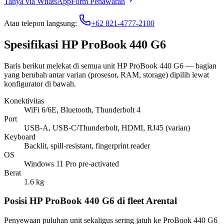
Tanya via WhatsApp
Form Penawaran
Atau telepon langsung:
+62 821-4777-2100
Spesifikasi HP ProBook 440 G6
Baris berikut melekat di semua unit HP ProBook 440 G6 — bagian
yang berubah antar varian (prosesor, RAM, storage) dipilih lewat
konfigurator di bawah.
Konektivitas
WiFi 6/6E, Bluetooth, Thunderbolt 4
Port
USB-A, USB-C/Thunderbolt, HDMI, RJ45 (varian)
Keyboard
Backlit, spill-resistant, fingerprint reader
OS
Windows 11 Pro pre-activated
Berat
1.6 kg
Posisi HP ProBook 440 G6 di fleet Arental
Penyewaan puluhan unit sekaligus sering jatuh ke ProBook 440 G6