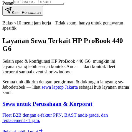
Pesan
Kirim Penawaran
Balas <10 menit jam kerja · Tidak spam, hanya untuk penawaran
spesifik
Layanan Sewa Terkait HP ProBook 440
G6
Selain spec & konfigurasi HP ProBook 440 G6, mungkin ini
layanan yang lebih sesuai konteks Anda — dari kontrak fleet
korporat sampai event short-window.
Semua unit dikirim dengan pengiriman & dukungan langsung se-
Jabodetabek — lihat
sewa laptop Jakarta
sebagai hub layanan utama
kami.
Sewa untuk Perusahaan & Korporat
Fleet B2B dengan e-faktur PPN, BAST audit-grade, dan
replacement <1 jam.
Pelajari lebih lanjut