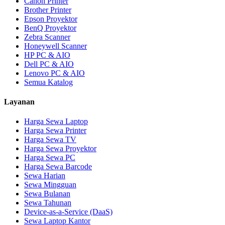
Canon Printer
Brother Printer
Epson Proyektor
BenQ Proyektor
Zebra Scanner
Honeywell Scanner
HP PC & AIO
Dell PC & AIO
Lenovo PC & AIO
Semua Katalog
Layanan
Harga Sewa Laptop
Harga Sewa Printer
Harga Sewa TV
Harga Sewa Proyektor
Harga Sewa PC
Harga Sewa Barcode
Sewa Harian
Sewa Mingguan
Sewa Bulanan
Sewa Tahunan
Device-as-a-Service (DaaS)
Sewa Laptop Kantor