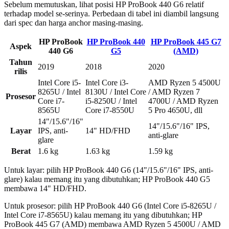
Sebelum memutuskan, lihat posisi HP ProBook 440 G6 relatif
terhadap model se-serinya. Perbedaan di tabel ini diambil langsung
dari spec dan harga anchor masing-masing.
HP ProBook
HP ProBook 440
HP ProBook 445 G7
Aspek
440 G6
G5
(AMD)
Tahun
2019
2018
2020
rilis
Intel Core i5-
Intel Core i3-
AMD Ryzen 5 4500U
8265U / Intel
8130U / Intel Core
/ AMD Ryzen 7
Prosesor
Core i7-
i5-8250U / Intel
4700U / AMD Ryzen
8565U
Core i7-8550U
5 Pro 4650U, dll
14"/15.6"/16"
14"/15.6"/16" IPS,
Layar
IPS, anti-
14" HD/FHD
anti-glare
glare
Berat
1.6 kg
1.63 kg
1.59 kg
Untuk layar: pilih HP ProBook 440 G6 (14"/15.6"/16" IPS, anti-
glare) kalau memang itu yang dibutuhkan; HP ProBook 440 G5
membawa 14" HD/FHD.
Untuk prosesor: pilih HP ProBook 440 G6 (Intel Core i5-8265U /
Intel Core i7-8565U) kalau memang itu yang dibutuhkan; HP
ProBook 445 G7 (AMD) membawa AMD Ryzen 5 4500U / AMD