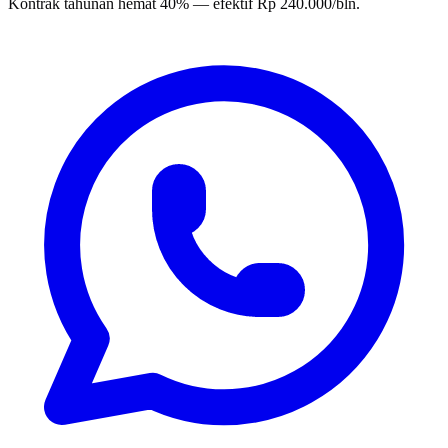
Kontrak tahunan hemat 40% — efektif Rp 240.000/bln.