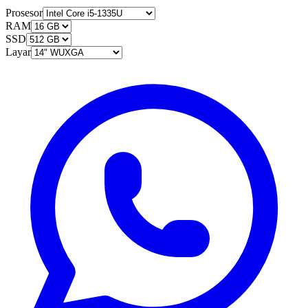
Prosesor
RAM
SSD
Layar