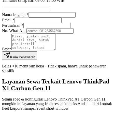
Tim sales setiap hari 09.00–17.00 WIB
Nama lengkap *
Email *
Perusahaan *
No. WhatsApp
Pesan
Kirim Penawaran
Balas <10 menit jam kerja · Tidak spam, hanya untuk penawaran
spesifik
Layanan Sewa Terkait Lenovo ThinkPad
X1 Carbon Gen 11
Selain spec & konfigurasi Lenovo ThinkPad X1 Carbon Gen 11,
mungkin ini layanan yang lebih sesuai konteks Anda — dari kontrak
fleet korporat sampai event short-window.