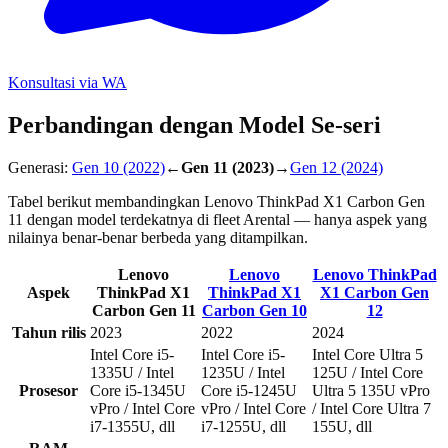
Konsultasi via WA
Perbandingan dengan Model Se-seri
Generasi:
Gen 10
(2022)
←
Gen 11
(2023)
→
Gen 12
(2024)
Tabel berikut membandingkan Lenovo ThinkPad X1 Carbon Gen
11 dengan model terdekatnya di fleet Arental — hanya aspek yang
nilainya benar-benar berbeda yang ditampilkan.
Lenovo
Lenovo
Lenovo ThinkPad
Aspek
ThinkPad X1
ThinkPad X1
X1 Carbon Gen
Carbon Gen 11
Carbon Gen 10
12
Tahun rilis
2023
2022
2024
Intel Core i5-
Intel Core i5-
Intel Core Ultra 5
1335U / Intel
1235U / Intel
125U / Intel Core
Prosesor
Core i5-1345U
Core i5-1245U
Ultra 5 135U vPro
vPro / Intel Core
vPro / Intel Core
/ Intel Core Ultra 7
i7-1355U, dll
i7-1255U, dll
155U, dll