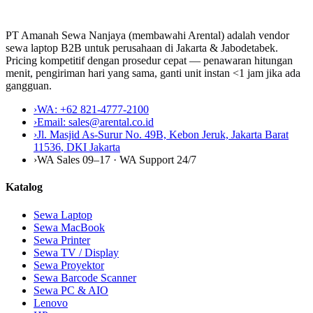
PT Amanah Sewa Nanjaya (membawahi Arental) adalah vendor
sewa laptop B2B untuk perusahaan di Jakarta & Jabodetabek.
Pricing kompetitif dengan prosedur cepat — penawaran hitungan
menit, pengiriman hari yang sama, ganti unit instan <1 jam jika ada
gangguan.
›
WA:
+62 821-4777-2100
›
Email:
sales@arental.co.id
›
Jl. Masjid As-Surur No. 49B, Kebon Jeruk, Jakarta Barat
11536
,
DKI Jakarta
›
WA Sales 09–17 · WA Support 24/7
Katalog
Sewa Laptop
Sewa MacBook
Sewa Printer
Sewa TV / Display
Sewa Proyektor
Sewa Barcode Scanner
Sewa PC & AIO
Lenovo