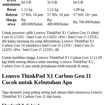
RAM
64 GB
32 GB
64 GB
maksimum
Berat
1.12 kg
1.12 kg
1.09 kg
Baterai
57 Wh, 16 jam
57 Wh, 16 jam
57 Wh, 16+ jam
Harga
Rp
Rp
Rp 700.000/bulan
sewa
400.000/bulan
400.000/bulan
Untuk prosesor: pilih Lenovo ThinkPad X1 Carbon Gen 11 (Intel
Core i5-1335U / Intel Core i5-1345U vPro / Intel Core i7-1355U,
dll) kalau memang itu yang dibutuhkan; Lenovo ThinkPad X1
Carbon Gen 10 membawa Intel Core i5-1235U / Intel Core i5-
1245U vPro / Intel Core i7-1255U, dll.
Untuk mobilitas tinggi, Lenovo ThinkPad X1 Carbon Gen 12 (1.09
kg) lebih enteng dibawa antar meeting; Lenovo ThinkPad X1
Carbon Gen 11 pas untuk pemakaian lebih banyak di meja.
Lenovo ThinkPad X1 Carbon Gen 11
Cocok untuk Kebutuhan Apa
Tiga skenario yang paling sering jadi alasan klien menyewa Lenovo
ThinkPad X1 Carbon Gen 11 dari kami.