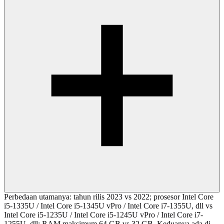
Perbedaan utamanya: tahun rilis 2023 vs 2022; prosesor Intel Core
i5-1335U / Intel Core i5-1345U vPro / Intel Core i7-1355U, dll vs
Intel Core i5-1235U / Intel Core i5-1245U vPro / Intel Core i7-
1255U, dll; RAM maksimum 64 GB vs 32 GB. Keduanya ada di