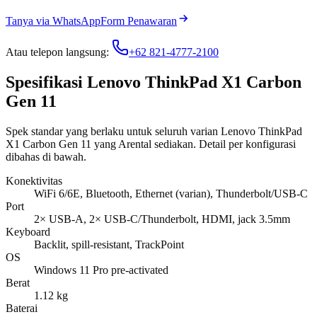
Tanya via WhatsApp
Form Penawaran
Atau telepon langsung:
+62 821-4777-2100
Spesifikasi Lenovo ThinkPad X1 Carbon
Gen 11
Spek standar yang berlaku untuk seluruh varian Lenovo ThinkPad
X1 Carbon Gen 11 yang Arental sediakan. Detail per konfigurasi
dibahas di bawah.
Konektivitas
WiFi 6/6E, Bluetooth, Ethernet (varian), Thunderbolt/USB-C
Port
2× USB-A, 2× USB-C/Thunderbolt, HDMI, jack 3.5mm
Keyboard
Backlit, spill-resistant, TrackPoint
OS
Windows 11 Pro pre-activated
Berat
1.12 kg
Baterai