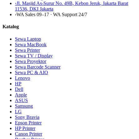
›
Jl. Masjid As-Surur No. 49B, Kebon Jeruk, Jakarta Barat
11536
,
DKI Jakarta
›
WA Sales 09–17 · WA Support 24/7
Katalog
Sewa Laptop
Sewa MacBook
Sewa Printer
Sewa TV / Display
Sewa Proyektor
Sewa Barcode Scanner
Sewa PC & AIO
Lenovo
HP
Dell
Apple
ASUS
Samsung
LG
Sony Bravia
Epson Printer
HP Printer
Canon Printer