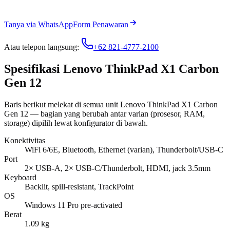
Tanya via WhatsApp
Form Penawaran
Atau telepon langsung:
+62 821-4777-2100
Spesifikasi Lenovo ThinkPad X1 Carbon
Gen 12
Baris berikut melekat di semua unit Lenovo ThinkPad X1 Carbon
Gen 12 — bagian yang berubah antar varian (prosesor, RAM,
storage) dipilih lewat konfigurator di bawah.
Konektivitas
WiFi 6/6E, Bluetooth, Ethernet (varian), Thunderbolt/USB-C
Port
2× USB-A, 2× USB-C/Thunderbolt, HDMI, jack 3.5mm
Keyboard
Backlit, spill-resistant, TrackPoint
OS
Windows 11 Pro pre-activated
Berat
1.09 kg