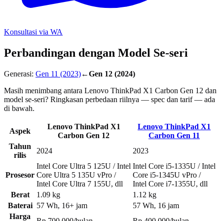
Konsultasi via WA
Perbandingan dengan Model Se-seri
Generasi:
Gen 11
(2023)
←
Gen 12
(2024)
Masih menimbang antara Lenovo ThinkPad X1 Carbon Gen 12 dan
model se-seri? Ringkasan perbedaan riilnya — spec dan tarif — ada
di bawah.
Lenovo ThinkPad X1
Lenovo ThinkPad X1
Aspek
Carbon Gen 12
Carbon Gen 11
Tahun
2024
2023
rilis
Intel Core Ultra 5 125U / Intel
Intel Core i5-1335U / Intel
Prosesor
Core Ultra 5 135U vPro /
Core i5-1345U vPro /
Intel Core Ultra 7 155U, dll
Intel Core i7-1355U, dll
Berat
1.09 kg
1.12 kg
Baterai
57 Wh, 16+ jam
57 Wh, 16 jam
Harga
Rp 700.000/bulan
Rp 400.000/bulan