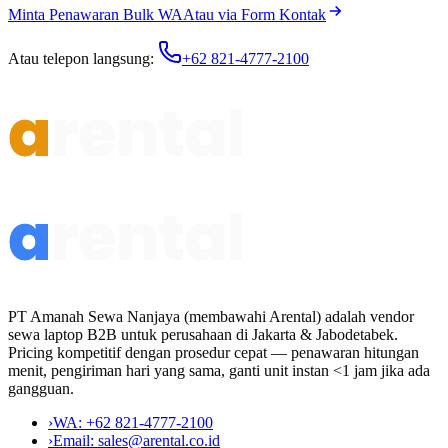
Minta Penawaran Bulk WA
Atau via Form Kontak
Atau telepon langsung:
+62 821-4777-2100
PT Amanah Sewa Nanjaya (membawahi Arental) adalah vendor
sewa laptop B2B untuk perusahaan di Jakarta & Jabodetabek.
Pricing kompetitif dengan prosedur cepat — penawaran hitungan
menit, pengiriman hari yang sama, ganti unit instan <1 jam jika ada
gangguan.
›
WA:
+62 821-4777-2100
›
Email:
sales@arental.co.id