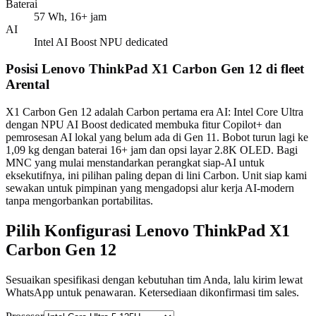
Baterai
57 Wh, 16+ jam
AI
Intel AI Boost NPU dedicated
Posisi Lenovo ThinkPad X1 Carbon Gen 12 di fleet
Arental
X1 Carbon Gen 12 adalah Carbon pertama era AI: Intel Core Ultra
dengan NPU AI Boost dedicated membuka fitur Copilot+ dan
pemrosesan AI lokal yang belum ada di Gen 11. Bobot turun lagi ke
1,09 kg dengan baterai 16+ jam dan opsi layar 2.8K OLED. Bagi
MNC yang mulai menstandarkan perangkat siap-AI untuk
eksekutifnya, ini pilihan paling depan di lini Carbon. Unit siap kami
sewakan untuk pimpinan yang mengadopsi alur kerja AI-modern
tanpa mengorbankan portabilitas.
Pilih Konfigurasi Lenovo ThinkPad X1
Carbon Gen 12
Sesuaikan spesifikasi dengan kebutuhan tim Anda, lalu kirim lewat
WhatsApp untuk penawaran. Ketersediaan dikonfirmasi tim sales.