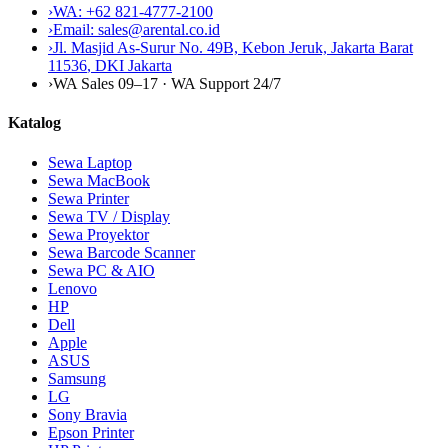
›
WA:
+62 821-4777-2100
›
Email:
sales@arental.co.id
›
Jl. Masjid As-Surur No. 49B, Kebon Jeruk, Jakarta Barat
11536
,
DKI Jakarta
›
WA Sales 09–17 · WA Support 24/7
Katalog
Sewa Laptop
Sewa MacBook
Sewa Printer
Sewa TV / Display
Sewa Proyektor
Sewa Barcode Scanner
Sewa PC & AIO
Lenovo
HP
Dell
Apple
ASUS
Samsung
LG
Sony Bravia
Epson Printer