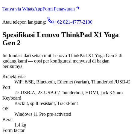
Tanya via WhatsApp
Form Penawaran
Atau telepon langsung:
+62 821-4777-2100
Spesifikasi Lenovo ThinkPad X1 Yoga
Gen 2
Ini fondasi dari setiap unit Lenovo ThinkPad X1 Yoga Gen 2 di
gudang kami — opsi per konfigurasi menyusul di bagian
berikutnya.
Konektivitas
WiFi 6/6E, Bluetooth, Ethernet (varian), Thunderbolt/USB-C
Port
2× USB-A, 2× USB-C/Thunderbolt, HDMI, jack 3.5mm
Keyboard
Backlit, spill-resistant, TrackPoint
OS
Windows 11 Pro pre-activated
Berat
1.4 kg
Form factor