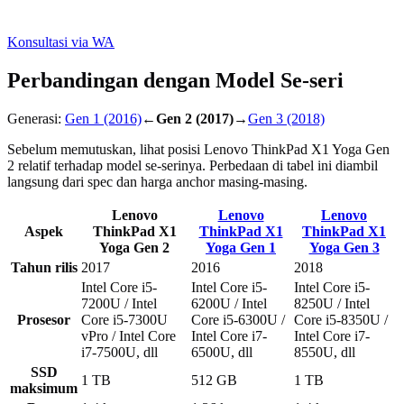
Konsultasi via WA
Perbandingan dengan Model Se-seri
Generasi:
Gen 1
(2016)
←
Gen 2
(2017)
→
Gen 3
(2018)
Sebelum memutuskan, lihat posisi Lenovo ThinkPad X1 Yoga Gen
2 relatif terhadap model se-serinya. Perbedaan di tabel ini diambil
langsung dari spec dan harga anchor masing-masing.
Lenovo
Lenovo
Lenovo
Aspek
ThinkPad X1
ThinkPad X1
ThinkPad X1
Yoga Gen 2
Yoga Gen 1
Yoga Gen 3
Tahun rilis
2017
2016
2018
Intel Core i5-
Intel Core i5-
Intel Core i5-
7200U / Intel
6200U / Intel
8250U / Intel
Prosesor
Core i5-7300U
Core i5-6300U /
Core i5-8350U /
vPro / Intel Core
Intel Core i7-
Intel Core i7-
i7-7500U, dll
6500U, dll
8550U, dll
SSD
1 TB
512 GB
1 TB
maksimum